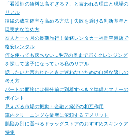
「看護師の給料は高すぎる？」と言われる理由と現場の
リアル
復縁の成功確率を高める方法｜失敗を避ける判断基準と
現実的な進め方
友人と一ヶ月の長期旅行！業務レンタカー福岡空港店で
格安レンタル
何を使っても落ちない…毛穴の奥まで届くクレンジング
を探して迷子になっている私のリアル
話したいと言われたときに迷わないための自然な返しの
考え方
パートの面接には何分前に到着すべき？準備とマナーの
ポイント
見えざる市場の振動：金融と経済の相互作用
車内クリーニングを業者に依頼するデメリット
肌悩み別に選べるドラッグストアのおすすめスキンケア
特集