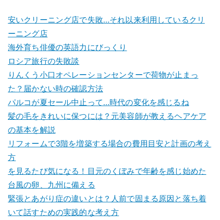
安いクリーニング店で失敗…それ以来利用しているクリ
ーニング店
海外育ち俳優の英語力にびっくり
ロシア旅行の失敗談
りんくう小口オペレーションセンターで荷物が止まっ
た？届かない時の確認方法
パルコが夏セール中止って…時代の変化を感じるね
髪の毛をきれいに保つには？元美容師が教えるヘアケア
の基本を解説
リフォームで3階を増築する場合の費用目安と計画の考え
方
を見るたび気になる！目元のくぼみで年齢を感じ始めた
台風の卵、九州に備える
緊張とあがり症の違いとは？人前で固まる原因と落ち着
いて話すための実践的な考え方