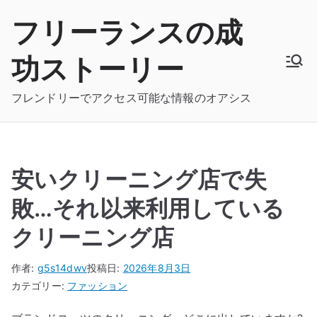
内
フリーランスの成
容
を
功ストーリー
ス
キ
フレンドリーでアクセス可能な情報のオアシス
ッ
プ
安いクリーニング店で失
敗…それ以来利用している
クリーニング店
作者:
g5s14dwv
投稿日:
2026年8月3日
カテゴリー:
ファッション