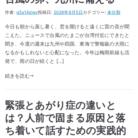
作者:
g5s14dwv
投稿日:
2026年6月5日
カテゴリー:
未分類
今日も朝から蒸し暑く、窓を開けると遠くに雷の音が聞
こえた。ニュースで台風のたまごが台湾付近にできたと
聞き、今度の週末は九州や四国、東海で警報級の大雨に
なるかもしれないと心配になった。今年は梅雨前線も活
発で、雨の日が続くと […]
続きを読む
緊張とあがり症の違いと
は？人前で固まる原因と落
ち着いて話すための実践的