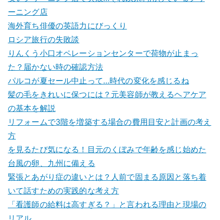
ーニング店
海外育ち俳優の英語力にびっくり
ロシア旅行の失敗談
りんくう小口オペレーションセンターで荷物が止まっ
た？届かない時の確認方法
パルコが夏セール中止って…時代の変化を感じるね
髪の毛をきれいに保つには？元美容師が教えるヘアケア
の基本を解説
リフォームで3階を増築する場合の費用目安と計画の考え
方
を見るたび気になる！目元のくぼみで年齢を感じ始めた
台風の卵、九州に備える
緊張とあがり症の違いとは？人前で固まる原因と落ち着
いて話すための実践的な考え方
「看護師の給料は高すぎる？」と言われる理由と現場の
リアル