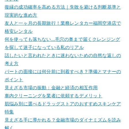
復縁の成功確率を高める方法｜失敗を避ける判断基準と
現実的な進め方
友人と一ヶ月の長期旅行！業務レンタカー福岡空港店で
格安レンタル
何を使っても落ちない…毛穴の奥まで届くクレンジング
を探して迷子になっている私のリアル
話したいと言われたときに迷わないための自然な返しの
考え方
パートの面接には何分前に到着すべき？準備とマナーの
ポイント
見えざる市場の振動：金融と経済の相互作用
車内クリーニングを業者に依頼するデメリット
肌悩み別に選べるドラッグストアのおすすめスキンケア
特集
見えざる手に導かれる？金融市場のダイナミズムを読み
解く