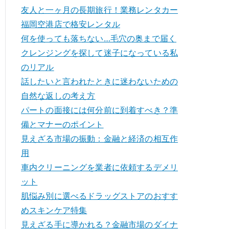
友人と一ヶ月の長期旅行！業務レンタカー
福岡空港店で格安レンタル
何を使っても落ちない…毛穴の奥まで届く
クレンジングを探して迷子になっている私
のリアル
話したいと言われたときに迷わないための
自然な返しの考え方
パートの面接には何分前に到着すべき？準
備とマナーのポイント
見えざる市場の振動：金融と経済の相互作
用
車内クリーニングを業者に依頼するデメリ
ット
肌悩み別に選べるドラッグストアのおすす
めスキンケア特集
見えざる手に導かれる？金融市場のダイナ