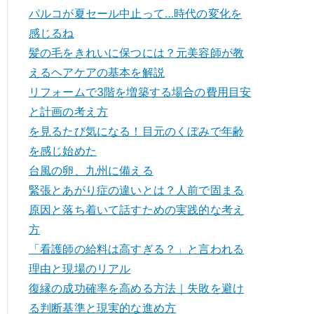
パルコが夏セール中止って…時代の変化を
感じるね
髪の毛をきれいに保つには？元美容師が教
えるヘアケアの基本を解説
リフォームで3階を増築する場合の費用目安
と計画の考え方
を見るたび気になる！目元のくぼみで年齢
を感じ始めた
台風の卵、九州に備える
緊張とあがり症の違いとは？人前で固まる
原因と落ち着いて話すための実践的な考え
方
「看護師の給料は高すぎる？」と言われる
理由と現場のリアル
復縁の成功確率を高める方法｜失敗を避け
る判断基準と現実的な進め方