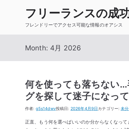
内
フリーランスの成
容
を
フレンドリーでアクセス可能な情報のオアシス
ス
キ
ッ
Month:
4月 2026
プ
何を使っても落ちない…
グを探して迷子になっ
作者:
g5s14dwv
投稿日:
2026年4月9日
カテゴリー:
未分
正直、もう何を選べばいいのか分からなくなって