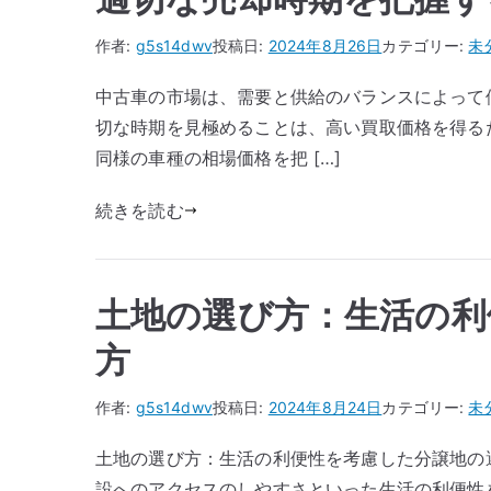
作者:
g5s14dwv
投稿日:
2024年8月26日
カテゴリー:
未
中古車の市場は、需要と供給のバランスによって
切な時期を見極めることは、高い買取価格を得る
同様の車種の相場価格を把 […]
続きを読む
土地の選び方：生活の利
方
作者:
g5s14dwv
投稿日:
2024年8月24日
カテゴリー:
未
土地の選び方：生活の利便性を考慮した分譲地の
設へのアクセスのしやすさといった生活の利便性