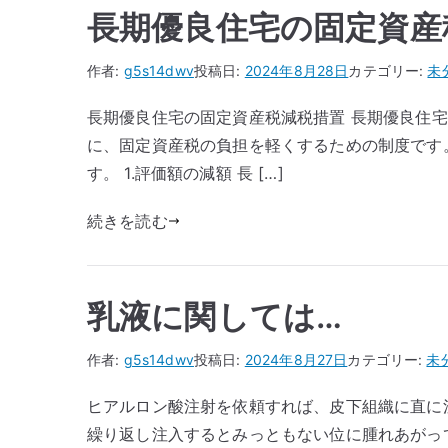
長期優良住宅の固定資産
作者:
g5s14dwv
投稿日:
2024年8月28日
カテゴリー:
未
長期優良住宅の固定資産税減税措置 長期優良住
に、固定資産税の負担を軽くするための制度です
す。 1.評価額の減額 長 […]
続きを読む
乳液に関しては…
作者:
g5s14dwv
投稿日:
2024年8月27日
カテゴリー:
未
ヒアルロン酸注射を依頼すれば、皮下組織に直に
繰り返し注入するとみっともない位に腫れあがっ