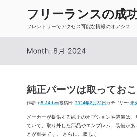
内
フリーランスの成
容
を
フレンドリーでアクセス可能な情報のオアシス
ス
キ
ッ
Month:
8月 2024
プ
純正パーツは取ってお
作者:
g5s14dwv
投稿日:
2024年8月31日
カテゴリー:
未
メーカーが提供する純正のオプションや装備は、
ていて、取り外した部品やエンブレム、装備があ
とが重要です。 さらに、取 […]