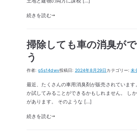
土地と建物の両方に課税 […]
続きを読む
掃除しても車の消臭がで
う
作者:
g5s14dwv
投稿日:
2024年8月29日
カテゴリー:
未
最近、たくさんの車用消臭剤が販売されています
か試してみることができるかもしれません。 し
があります。 そのような […]
続きを読む