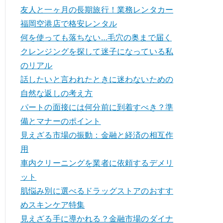
友人と一ヶ月の長期旅行！業務レンタカー
福岡空港店で格安レンタル
何を使っても落ちない…毛穴の奥まで届く
クレンジングを探して迷子になっている私
のリアル
話したいと言われたときに迷わないための
自然な返しの考え方
パートの面接には何分前に到着すべき？準
備とマナーのポイント
見えざる市場の振動：金融と経済の相互作
用
車内クリーニングを業者に依頼するデメリ
ット
肌悩み別に選べるドラッグストアのおすす
めスキンケア特集
見えざる手に導かれる？金融市場のダイナ