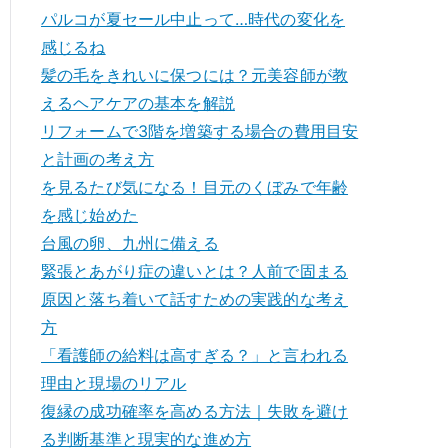
パルコが夏セール中止って…時代の変化を
感じるね
髪の毛をきれいに保つには？元美容師が教
えるヘアケアの基本を解説
リフォームで3階を増築する場合の費用目安
と計画の考え方
を見るたび気になる！目元のくぼみで年齢
を感じ始めた
台風の卵、九州に備える
緊張とあがり症の違いとは？人前で固まる
原因と落ち着いて話すための実践的な考え
方
「看護師の給料は高すぎる？」と言われる
理由と現場のリアル
復縁の成功確率を高める方法｜失敗を避け
る判断基準と現実的な進め方