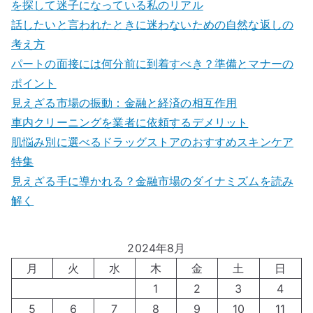
を探して迷子になっている私のリアル
話したいと言われたときに迷わないための自然な返しの
考え方
パートの面接には何分前に到着すべき？準備とマナーの
ポイント
見えざる市場の振動：金融と経済の相互作用
車内クリーニングを業者に依頼するデメリット
肌悩み別に選べるドラッグストアのおすすめスキンケア
特集
見えざる手に導かれる？金融市場のダイナミズムを読み
解く
2024年8月
月
火
水
木
金
土
日
1
2
3
4
5
6
7
8
9
10
11