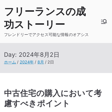
内
フリーランスの成
容
を
功ストーリー
ス
キ
フレンドリーでアクセス可能な情報のオアシス
ッ
プ
Day:
2024年8月2日
ホーム
2024年
8月
2日
中古住宅の購入において考
慮すべきポイント