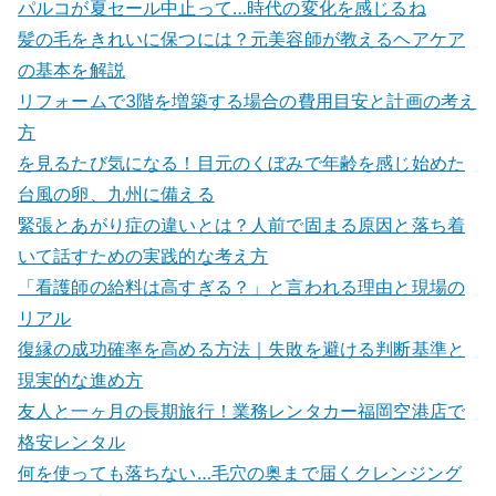
パルコが夏セール中止って…時代の変化を感じるね
髪の毛をきれいに保つには？元美容師が教えるヘアケア
の基本を解説
リフォームで3階を増築する場合の費用目安と計画の考え
方
を見るたび気になる！目元のくぼみで年齢を感じ始めた
台風の卵、九州に備える
緊張とあがり症の違いとは？人前で固まる原因と落ち着
いて話すための実践的な考え方
「看護師の給料は高すぎる？」と言われる理由と現場の
リアル
復縁の成功確率を高める方法｜失敗を避ける判断基準と
現実的な進め方
友人と一ヶ月の長期旅行！業務レンタカー福岡空港店で
格安レンタル
何を使っても落ちない…毛穴の奥まで届くクレンジング