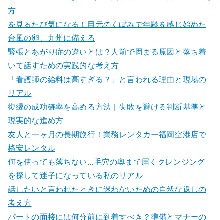
方
を見るたび気になる！目元のくぼみで年齢を感じ始めた
台風の卵、九州に備える
緊張とあがり症の違いとは？人前で固まる原因と落ち着
いて話すための実践的な考え方
「看護師の給料は高すぎる？」と言われる理由と現場の
リアル
復縁の成功確率を高める方法｜失敗を避ける判断基準と
現実的な進め方
友人と一ヶ月の長期旅行！業務レンタカー福岡空港店で
格安レンタル
何を使っても落ちない…毛穴の奥まで届くクレンジング
を探して迷子になっている私のリアル
話したいと言われたときに迷わないための自然な返しの
考え方
パートの面接には何分前に到着すべき？準備とマナーの