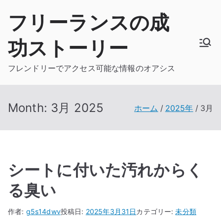
内
フリーランスの成
容
を
功ストーリー
ス
キ
フレンドリーでアクセス可能な情報のオアシス
ッ
プ
Month:
3月 2025
ホーム
2025年
3月
シートに付いた汚れからく
る臭い
作者:
g5s14dwv
投稿日:
2025年3月31日
カテゴリー:
未分類