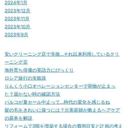
2024年1月
2023年12月
2023年11月
2023年10月
2023年9月
安いクリーニング店で失敗…それ以来利用しているクリ
ーニング店
海外育ち俳優の英語力にびっくり
ロシア旅行の失敗談
りんくう小口オペレーションセンターで荷物が止まっ
た？届かない時の確認方法
パルコが夏セール中止って…時代の変化を感じるね
髪の毛をきれいに保つには？元美容師が教えるヘアケア
の基本を解説
リフォームで3階を増築する場合の費用目安と計画の考え