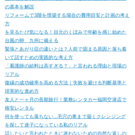
の基本を解説
リフォームで3階を増築する場合の費用目安と計画の考え
方
を見るたび気になる！目元のくぼみで年齢を感じ始めた
台風の卵、九州に備える
緊張とあがり症の違いとは？人前で固まる原因と落ち着
いて話すための実践的な考え方
「看護師の給料は高すぎる？」と言われる理由と現場の
リアル
復縁の成功確率を高める方法｜失敗を避ける判断基準と
現実的な進め方
友人と一ヶ月の長期旅行！業務レンタカー福岡空港店で
格安レンタル
何を使っても落ちない…毛穴の奥まで届くクレンジング
を探して迷子になっている私のリアル
話したいと言われたときに迷わないための自然な返しの