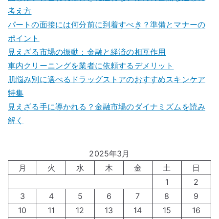
考え方
パートの面接には何分前に到着すべき？準備とマナーの
ポイント
見えざる市場の振動：金融と経済の相互作用
車内クリーニングを業者に依頼するデメリット
肌悩み別に選べるドラッグストアのおすすめスキンケア
特集
見えざる手に導かれる？金融市場のダイナミズムを読み
解く
2025年3月
月
火
水
木
金
土
日
1
2
3
4
5
6
7
8
9
10
11
12
13
14
15
16