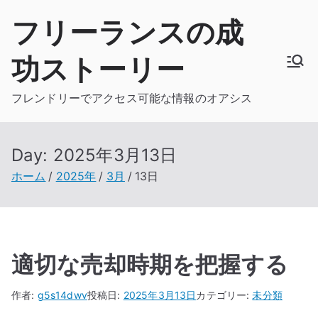
内
フリーランスの成
容
を
功ストーリー
ス
キ
フレンドリーでアクセス可能な情報のオアシス
ッ
プ
Day:
2025年3月13日
ホーム
2025年
3月
13日
適切な売却時期を把握する
作者:
g5s14dwv
投稿日:
2025年3月13日
カテゴリー:
未分類