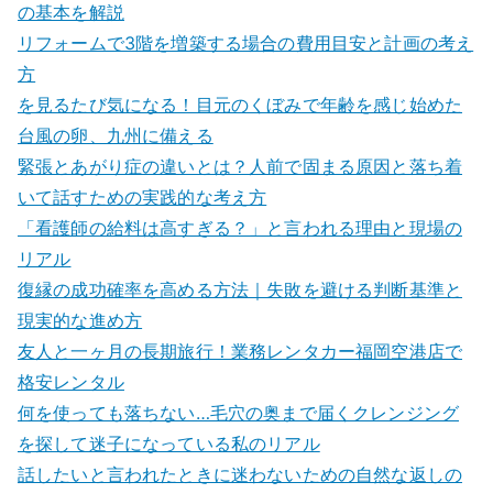
の基本を解説
リフォームで3階を増築する場合の費用目安と計画の考え
方
を見るたび気になる！目元のくぼみで年齢を感じ始めた
台風の卵、九州に備える
緊張とあがり症の違いとは？人前で固まる原因と落ち着
いて話すための実践的な考え方
「看護師の給料は高すぎる？」と言われる理由と現場の
リアル
復縁の成功確率を高める方法｜失敗を避ける判断基準と
現実的な進め方
友人と一ヶ月の長期旅行！業務レンタカー福岡空港店で
格安レンタル
何を使っても落ちない…毛穴の奥まで届くクレンジング
を探して迷子になっている私のリアル
話したいと言われたときに迷わないための自然な返しの