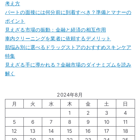
考え方
パートの面接には何分前に到着すべき？準備とマナーの
ポイント
見えざる市場の振動：金融と経済の相互作用
車内クリーニングを業者に依頼するデメリット
肌悩み別に選べるドラッグストアのおすすめスキンケア
特集
見えざる手に導かれる？金融市場のダイナミズムを読み
解く
2024年8月
月
火
水
木
金
土
日
1
2
3
4
5
6
7
8
9
10
11
12
13
14
15
16
17
18