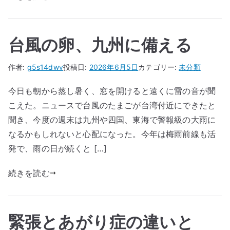
台風の卵、九州に備える
作者:
g5s14dwv
投稿日:
2026年6月5日
カテゴリー:
未分類
今日も朝から蒸し暑く、窓を開けると遠くに雷の音が聞
こえた。ニュースで台風のたまごが台湾付近にできたと
聞き、今度の週末は九州や四国、東海で警報級の大雨に
なるかもしれないと心配になった。今年は梅雨前線も活
発で、雨の日が続くと […]
続きを読む
緊張とあがり症の違いと