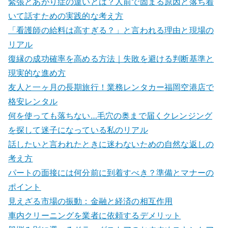
緊張とあがり症の違いとは？人前で固まる原因と落ち着
いて話すための実践的な考え方
「看護師の給料は高すぎる？」と言われる理由と現場の
リアル
復縁の成功確率を高める方法｜失敗を避ける判断基準と
現実的な進め方
友人と一ヶ月の長期旅行！業務レンタカー福岡空港店で
格安レンタル
何を使っても落ちない…毛穴の奥まで届くクレンジング
を探して迷子になっている私のリアル
話したいと言われたときに迷わないための自然な返しの
考え方
パートの面接には何分前に到着すべき？準備とマナーの
ポイント
見えざる市場の振動：金融と経済の相互作用
車内クリーニングを業者に依頼するデメリット