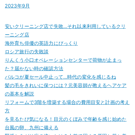
2023年9月
安いクリーニング店で失敗…それ以来利用しているクリ
ーニング店
海外育ち俳優の英語力にびっくり
ロシア旅行の失敗談
りんくう小口オペレーションセンターで荷物が止まっ
た？届かない時の確認方法
パルコが夏セール中止って…時代の変化を感じるね
髪の毛をきれいに保つには？元美容師が教えるヘアケア
の基本を解説
リフォームで3階を増築する場合の費用目安と計画の考え
方
を見るたび気になる！目元のくぼみで年齢を感じ始めた
台風の卵、九州に備える