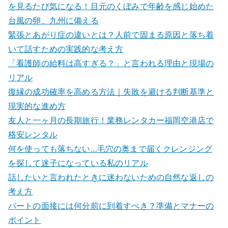
を見るたび気になる！目元のくぼみで年齢を感じ始めた
台風の卵、九州に備える
緊張とあがり症の違いとは？人前で固まる原因と落ち着
いて話すための実践的な考え方
「看護師の給料は高すぎる？」と言われる理由と現場の
リアル
復縁の成功確率を高める方法｜失敗を避ける判断基準と
現実的な進め方
友人と一ヶ月の長期旅行！業務レンタカー福岡空港店で
格安レンタル
何を使っても落ちない…毛穴の奥まで届くクレンジング
を探して迷子になっている私のリアル
話したいと言われたときに迷わないための自然な返しの
考え方
パートの面接には何分前に到着すべき？準備とマナーの
ポイント