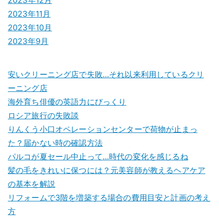
2023年11月
2023年10月
2023年9月
安いクリーニング店で失敗…それ以来利用しているクリ
ーニング店
海外育ち俳優の英語力にびっくり
ロシア旅行の失敗談
りんくう小口オペレーションセンターで荷物が止まっ
た？届かない時の確認方法
パルコが夏セール中止って…時代の変化を感じるね
髪の毛をきれいに保つには？元美容師が教えるヘアケア
の基本を解説
リフォームで3階を増築する場合の費用目安と計画の考え
方