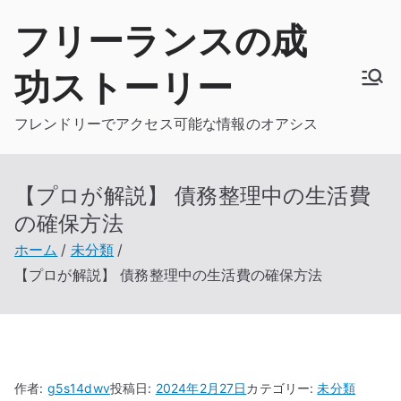
内
フリーランスの成
容
を
功ストーリー
ス
キ
フレンドリーでアクセス可能な情報のオアシス
ッ
プ
【プロが解説】 債務整理中の生活費
の確保方法
ホーム
未分類
【プロが解説】 債務整理中の生活費の確保方法
作者:
g5s14dwv
投稿日:
2024年2月27日
カテゴリー:
未分類