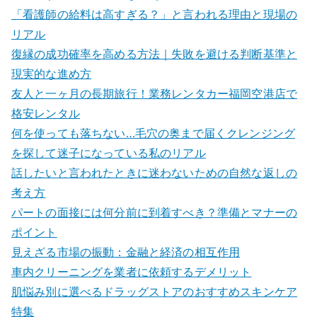
「看護師の給料は高すぎる？」と言われる理由と現場の
リアル
復縁の成功確率を高める方法｜失敗を避ける判断基準と
現実的な進め方
友人と一ヶ月の長期旅行！業務レンタカー福岡空港店で
格安レンタル
何を使っても落ちない…毛穴の奥まで届くクレンジング
を探して迷子になっている私のリアル
話したいと言われたときに迷わないための自然な返しの
考え方
パートの面接には何分前に到着すべき？準備とマナーの
ポイント
見えざる市場の振動：金融と経済の相互作用
車内クリーニングを業者に依頼するデメリット
肌悩み別に選べるドラッグストアのおすすめスキンケア
特集