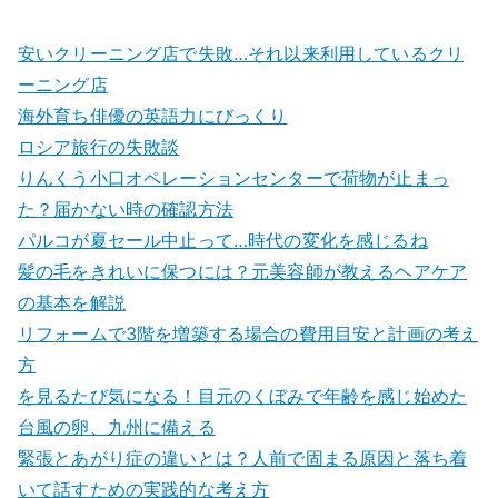
安いクリーニング店で失敗…それ以来利用しているクリ
ーニング店
海外育ち俳優の英語力にびっくり
ロシア旅行の失敗談
りんくう小口オペレーションセンターで荷物が止まっ
た？届かない時の確認方法
パルコが夏セール中止って…時代の変化を感じるね
髪の毛をきれいに保つには？元美容師が教えるヘアケア
の基本を解説
リフォームで3階を増築する場合の費用目安と計画の考え
方
を見るたび気になる！目元のくぼみで年齢を感じ始めた
台風の卵、九州に備える
緊張とあがり症の違いとは？人前で固まる原因と落ち着
いて話すための実践的な考え方