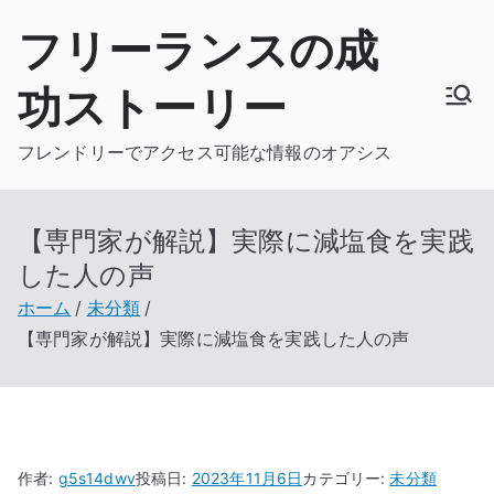
内
フリーランスの成
容
を
功ストーリー
ス
キ
フレンドリーでアクセス可能な情報のオアシス
ッ
プ
【専門家が解説】実際に減塩食を実践
した人の声
ホーム
未分類
【専門家が解説】実際に減塩食を実践した人の声
作者:
g5s14dwv
投稿日:
2023年11月6日
カテゴリー:
未分類