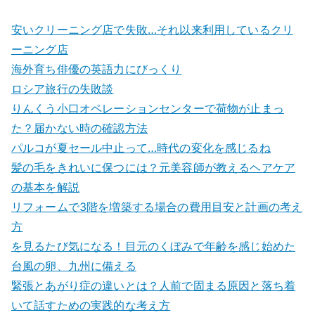
安いクリーニング店で失敗…それ以来利用しているクリ
ーニング店
海外育ち俳優の英語力にびっくり
ロシア旅行の失敗談
りんくう小口オペレーションセンターで荷物が止まっ
た？届かない時の確認方法
パルコが夏セール中止って…時代の変化を感じるね
髪の毛をきれいに保つには？元美容師が教えるヘアケア
の基本を解説
リフォームで3階を増築する場合の費用目安と計画の考え
方
を見るたび気になる！目元のくぼみで年齢を感じ始めた
台風の卵、九州に備える
緊張とあがり症の違いとは？人前で固まる原因と落ち着
いて話すための実践的な考え方