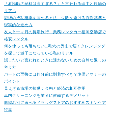
「看護師の給料は高すぎる？」と言われる理由と現場の
リアル
復縁の成功確率を高める方法｜失敗を避ける判断基準と
現実的な進め方
友人と一ヶ月の長期旅行！業務レンタカー福岡空港店で
格安レンタル
何を使っても落ちない…毛穴の奥まで届くクレンジング
を探して迷子になっている私のリアル
話したいと言われたときに迷わないための自然な返しの
考え方
パートの面接には何分前に到着すべき？準備とマナーの
ポイント
見えざる市場の振動：金融と経済の相互作用
車内クリーニングを業者に依頼するデメリット
肌悩み別に選べるドラッグストアのおすすめスキンケア
特集