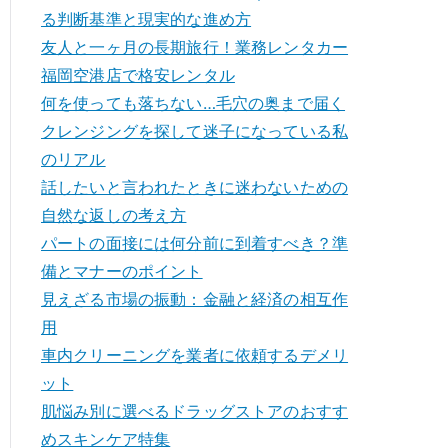
る判断基準と現実的な進め方
友人と一ヶ月の長期旅行！業務レンタカー
福岡空港店で格安レンタル
何を使っても落ちない…毛穴の奥まで届く
クレンジングを探して迷子になっている私
のリアル
話したいと言われたときに迷わないための
自然な返しの考え方
パートの面接には何分前に到着すべき？準
備とマナーのポイント
見えざる市場の振動：金融と経済の相互作
用
車内クリーニングを業者に依頼するデメリ
ット
肌悩み別に選べるドラッグストアのおすす
めスキンケア特集