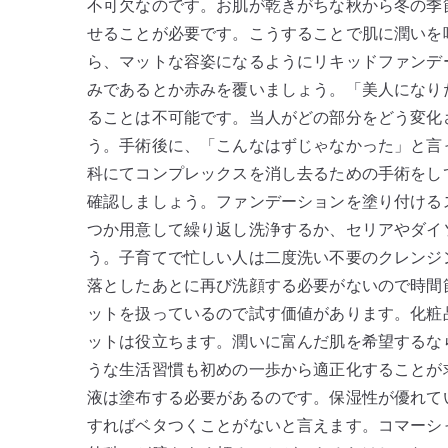
不可欠なのです。お肌が乾きがちな秋から冬の季
せることが必要です。こうすることで肌に潤いを
ら、マットな容姿になるようにリキッドファンデ
みであるとか赤みを覆いましょう。「美人になり
ることは不可能です。当人がどの部分をどう変化
う。手術後に、「こんなはずじゃなかった」と言
科にてコンプレックスを消し去るための手術をし
確認しましょう。ファンデーションを塗り付ける
つか用意して繰り返し洗浄するか、セリアやダイ
う。子育てで忙しい人は二度洗い不要のクレンジ
落としたあとに再び洗顔する必要がないので時間
ットを扱っているので試す価値があります。化粧
ットは役立ちます。潤いに富んだ肌を希望するな
うな生活習慣も初めの一歩から適正化することが
液は塗布する必要があるのです。保湿性が優れて
すればベタつくことがないと言えます。コマーシ