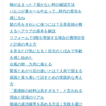
物が止まった？届かない時の確認方法
パルコが夏セール中止って…時代の変化を
感じるね
髪の毛をきれいに保つには？元美容師が教
えるヘアケアの基本を解説
リフォームで3階を増築する場合の費用目安
と計画の考え方
を見るたび気になる！目元のくぼみで年齢
を感じ始めた
台風の卵、九州に備える
緊張とあがり症の違いとは？人前で固まる
原因と落ち着いて話すための実践的な考え
方
「看護師の給料は高すぎる？」と言われる
理由と現場のリアル
復縁の成功確率を高める方法｜失敗を避け