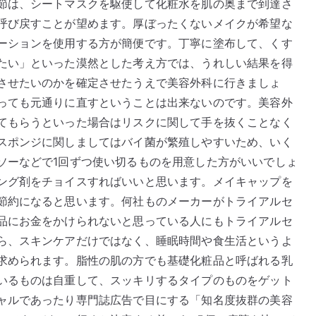
節は、シートマスクを駆使して化粧水を肌の奥まで到達さ
呼び戻すことが望めます。厚ぼったくないメイクが希望な
ーションを使用する方が簡便です。丁寧に塗布して、くす
たい」といった漠然とした考え方では、うれしい結果を得
させたいのかを確定させたうえで美容外科に行きましょ
っても元通りに直すということは出来ないのです。美容外
てもらうといった場合はリスクに関して手を抜くことなく
スポンジに関しましてはバイ菌が繁殖しやすいため、いく
ソーなどで1回ずつ使い切るものを用意した方がいいでしょ
ング剤をチョイスすればいいと思います。メイキャップを
節約になると思います。何社ものメーカーがトライアルセ
品にお金をかけられないと思っている人にもトライアルセ
ら、スキンケアだけではなく、睡眠時間や食生活というよ
求められます。脂性の肌の方でも基礎化粧品と呼ばれる乳
いるものは自重して、スッキリするタイプのものをゲット
ャルであったり専門誌広告で目にする「知名度抜群の美容