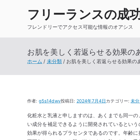
内
フリーランスの成
容
を
フレンドリーでアクセス可能な情報のオアシス
ス
キ
ッ
お肌を美しく若返らせる効果の
プ
ホーム
未分類
お肌を美しく若返らせる効果の
作者:
g5s14dwv
投稿日:
2024年7月4日
カテゴリー:
未分
化粧水と乳液と申しますのは、あくまでも同一の
い成分を補足できるように開発されているという
効果が得られるプラセンタであるのです。年齢に