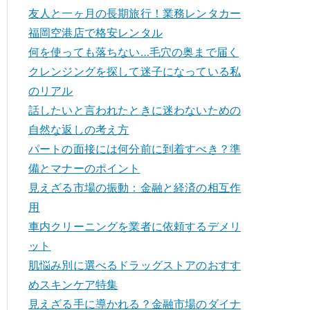
友人と一ヶ月の長期旅行！業務レンタカー
福岡空港店で格安レンタル
何を使っても落ちない…毛穴の奥まで届く
クレンジングを探して迷子になっている私
のリアル
話したいと言われたときに迷わないための
自然な返しの考え方
パートの面接には何分前に到着すべき？準
備とマナーのポイント
見えざる市場の振動：金融と経済の相互作
用
車内クリーニングを業者に依頼するデメリ
ット
肌悩み別に選べるドラッグストアのおすす
めスキンケア特集
見えざる手に導かれる？金融市場のダイナ