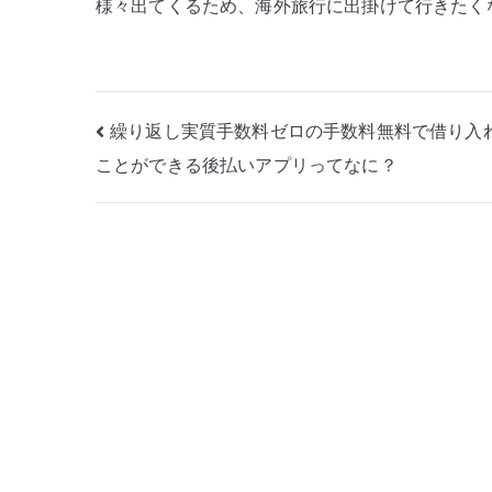
様々出てくるため、海外旅行に出掛けて行きたく
投
繰り返し実質手数料ゼロの手数料無料で借り入
ことができる後払いアプリってなに？
稿
ナ
ビ
ゲ
ー
シ
ョ