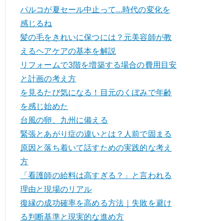
パルコが夏セール中止って…時代の変化を
感じるね
髪の毛をきれいに保つには？元美容師が教
えるヘアケアの基本を解説
リフォームで3階を増築する場合の費用目安
と計画の考え方
を見るたび気になる！目元のくぼみで年齢
を感じ始めた
台風の卵、九州に備える
緊張とあがり症の違いとは？人前で固まる
原因と落ち着いて話すための実践的な考え
方
「看護師の給料は高すぎる？」と言われる
理由と現場のリアル
復縁の成功確率を高める方法｜失敗を避け
る判断基準と現実的な進め方