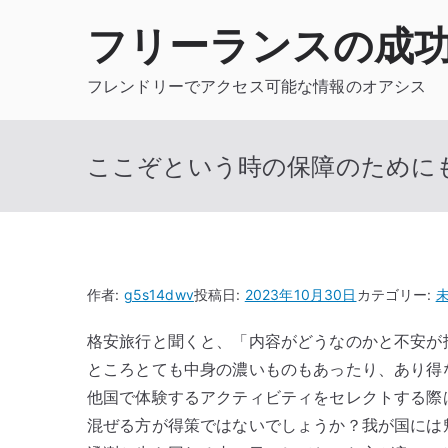
内
フリーランスの成
容
を
フレンドリーでアクセス可能な情報のオアシス
ス
キ
ッ
ここぞという時の保障のために
プ
作者:
g5s14dwv
投稿日:
2023年10月30日
カテゴリー:
格安旅行と聞くと、「内容がどうなのかと不安が
ところとても中身の濃いものもあったり、あり得
他国で体験するアクティビティをセレクトする際
混ぜる方が得策ではないでしょうか？我が国には