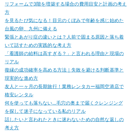
リフォームで3階を増築する場合の費用目安と計画の考え
方
を見るたび気になる！目元のくぼみで年齢を感じ始めた
台風の卵、九州に備える
緊張とあがり症の違いとは？人前で固まる原因と落ち着
いて話すための実践的な考え方
「看護師の給料は高すぎる？」と言われる理由と現場の
リアル
復縁の成功確率を高める方法｜失敗を避ける判断基準と
現実的な進め方
友人と一ヶ月の長期旅行！業務レンタカー福岡空港店で
格安レンタル
何を使っても落ちない…毛穴の奥まで届くクレンジング
を探して迷子になっている私のリアル
話したいと言われたときに迷わないための自然な返しの
考え方