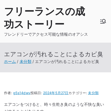
内
フリーランスの成
容
を
功ストーリー
ス
キ
フレンドリーでアクセス可能な情報のオアシス
ッ
プ
エアコンが汚れることによるカビ臭
ホーム
未分類
エアコンが汚れることによるカビ臭
作者:
g5s14dwv
投稿日:
2024年5月27日
カテゴリー:
未分類
エアコンをつけると、時々生乾き臭のような不快な臭い