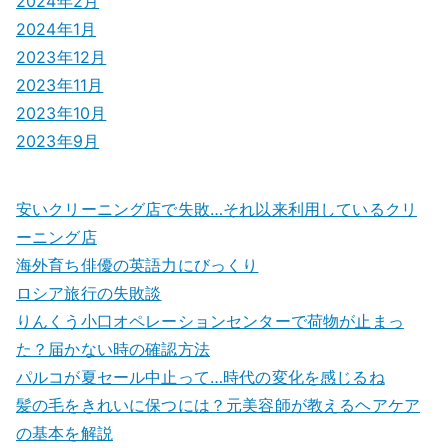
2024年2月
2024年1月
2023年12月
2023年11月
2023年10月
2023年9月
安いクリーニング店で失敗…それ以来利用しているクリ
ーニング店
海外育ち俳優の英語力にびっくり
ロシア旅行の失敗談
りんくう小口オペレーションセンターで荷物が止まっ
た？届かない時の確認方法
パルコが夏セール中止って…時代の変化を感じるね
髪の毛をきれいに保つには？元美容師が教えるヘアケア
の基本を解説