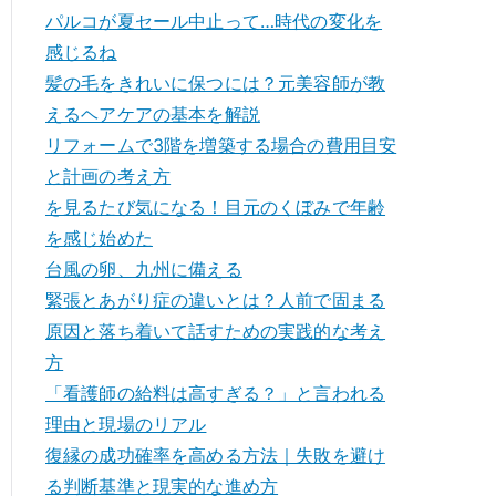
パルコが夏セール中止って…時代の変化を
感じるね
髪の毛をきれいに保つには？元美容師が教
えるヘアケアの基本を解説
リフォームで3階を増築する場合の費用目安
と計画の考え方
を見るたび気になる！目元のくぼみで年齢
を感じ始めた
台風の卵、九州に備える
緊張とあがり症の違いとは？人前で固まる
原因と落ち着いて話すための実践的な考え
方
「看護師の給料は高すぎる？」と言われる
理由と現場のリアル
復縁の成功確率を高める方法｜失敗を避け
る判断基準と現実的な進め方