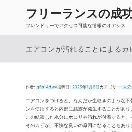
内
フリーランスの成
容
を
フレンドリーでアクセス可能な情報のオアシス
ス
キ
ッ
エアコンが汚れることによるカ
プ
作者:
g5s14dwv
投稿日:
2025年1月6日
カテゴリー:
未分
エアコンをつけると、なんだか生乾きのような不
ンを使用すると内部に結露が発生することがあり
この結露した水分にホコリや汚れが付着すると、
そのカビが、不快な臭いの原因になることもあり