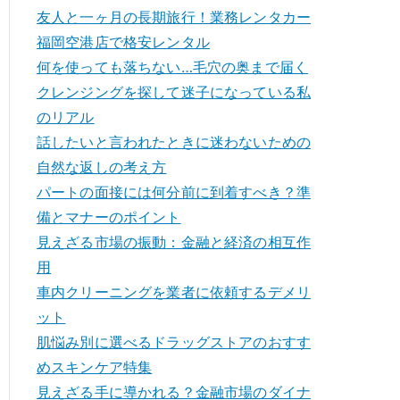
友人と一ヶ月の長期旅行！業務レンタカー
福岡空港店で格安レンタル
何を使っても落ちない…毛穴の奥まで届く
クレンジングを探して迷子になっている私
のリアル
話したいと言われたときに迷わないための
自然な返しの考え方
パートの面接には何分前に到着すべき？準
備とマナーのポイント
見えざる市場の振動：金融と経済の相互作
用
車内クリーニングを業者に依頼するデメリ
ット
肌悩み別に選べるドラッグストアのおすす
めスキンケア特集
見えざる手に導かれる？金融市場のダイナ