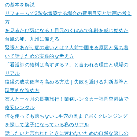
の基本を解説
リフォームで3階を増築する場合の費用目安と計画の考え
方
を見るたび気になる！目元のくぼみで年齢を感じ始めた
台風の卵、九州に備える
緊張とあがり症の違いとは？人前で固まる原因と落ち着
いて話すための実践的な考え方
「看護師の給料は高すぎる？」と言われる理由と現場の
リアル
復縁の成功確率を高める方法｜失敗を避ける判断基準と
現実的な進め方
友人と一ヶ月の長期旅行！業務レンタカー福岡空港店で
格安レンタル
何を使っても落ちない…毛穴の奥まで届くクレンジング
を探して迷子になっている私のリアル
話したいと言われたときに迷わないための自然な返しの