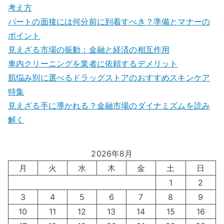
考え方
パートの面接には何分前に到着すべき？準備とマナーの
ポイント
見えざる市場の振動：金融と経済の相互作用
車内クリーニングを業者に依頼するデメリット
肌悩み別に選べるドラッグストアのおすすめスキンケア
特集
見えざる手に導かれる？金融市場のダイナミズムを読み
解く
2026年8月
月
火
水
木
金
土
日
1
2
3
4
5
6
7
8
9
10
11
12
13
14
15
16