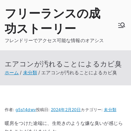
内
フリーランスの成
容
を
功ストーリー
ス
キ
フレンドリーでアクセス可能な情報のオアシス
ッ
プ
エアコンが汚れることによるカビ臭
ホーム
未分類
エアコンが汚れることによるカビ臭
作者:
g5s14dwv
投稿日:
2024年2月20日
カテゴリー:
未分類
暖房をつけた途端に、生乾きのような嫌な臭いが感じら