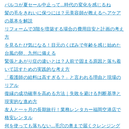
パルコが夏セール中止って…時代の変化を感じるね
髪の毛をきれいに保つには？元美容師が教えるヘアケア
の基本を解説
リフォームで3階を増築する場合の費用目安と計画の考え
方
を見るたび気になる！目元のくぼみで年齢を感じ始めた
台風の卵、九州に備える
緊張とあがり症の違いとは？人前で固まる原因と落ち着
いて話すための実践的な考え方
「看護師の給料は高すぎる？」と言われる理由と現場の
リアル
復縁の成功確率を高める方法｜失敗を避ける判断基準と
現実的な進め方
友人と一ヶ月の長期旅行！業務レンタカー福岡空港店で
格安レンタル
何を使っても落ちない…毛穴の奥まで届くクレンジング