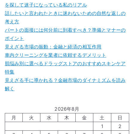
を探して迷子になっている私のリアル
話したいと言われたときに迷わないための自然な返しの
考え方
パートの面接には何分前に到着すべき？準備とマナーの
ポイント
見えざる市場の振動：金融と経済の相互作用
車内クリーニングを業者に依頼するデメリット
肌悩み別に選べるドラッグストアのおすすめスキンケア
特集
見えざる手に導かれる？金融市場のダイナミズムを読み
解く
2026年8月
月
火
水
木
金
土
日
1
2