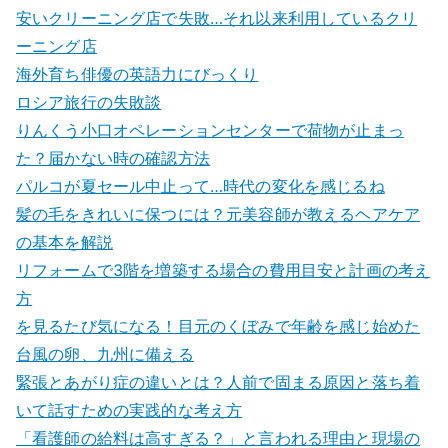
安いクリーニング店で失敗…それ以来利用しているクリ
ーニング店
海外育ち俳優の英語力にびっくり
ロシア旅行の失敗談
りんくう小口オペレーションセンターで荷物が止まっ
た？届かない時の確認方法
パルコが夏セール中止って…時代の変化を感じるね
髪の毛をきれいに保つには？元美容師が教えるヘアケア
の基本を解説
リフォームで3階を増築する場合の費用目安と計画の考え
方
を見るたび気になる！目元のくぼみで年齢を感じ始めた
台風の卵、九州に備える
緊張とあがり症の違いとは？人前で固まる原因と落ち着
いて話すための実践的な考え方
「看護師の給料は高すぎる？」と言われる理由と現場の