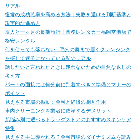
リアル
復縁の成功確率を高める方法｜失敗を避ける判断基準と
現実的な進め方
友人と一ヶ月の長期旅行！業務レンタカー福岡空港店で
格安レンタル
何を使っても落ちない…毛穴の奥まで届くクレンジング
を探して迷子になっている私のリアル
話したいと言われたときに迷わないための自然な返しの
考え方
パートの面接には何分前に到着すべき？準備とマナーの
ポイント
見えざる市場の振動：金融と経済の相互作用
車内クリーニングを業者に依頼するデメリット
肌悩み別に選べるドラッグストアのおすすめスキンケア
特集
見えざる手に導かれる？金融市場のダイナミズムを読み