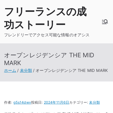
内
フリーランスの成
容
を
功ストーリー
ス
キ
フレンドリーでアクセス可能な情報のオアシス
ッ
プ
オープンレジデンシア THE MID
MARK
ホーム
未分類
オープンレジデンシア THE MID MARK
作者:
g5s14dwv
投稿日:
2024年11月6日
カテゴリー:
未分類