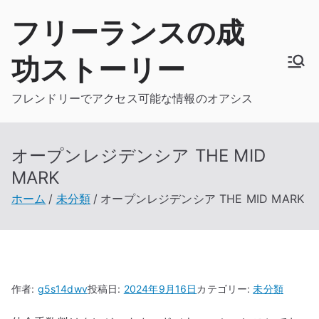
内
フリーランスの成
容
を
功ストーリー
ス
キ
フレンドリーでアクセス可能な情報のオアシス
ッ
プ
オープンレジデンシア THE MID
MARK
ホーム
未分類
オープンレジデンシア THE MID MARK
作者:
g5s14dwv
投稿日:
2024年9月16日
カテゴリー:
未分類