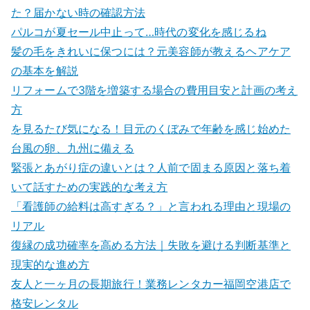
た？届かない時の確認方法
パルコが夏セール中止って…時代の変化を感じるね
髪の毛をきれいに保つには？元美容師が教えるヘアケア
の基本を解説
リフォームで3階を増築する場合の費用目安と計画の考え
方
を見るたび気になる！目元のくぼみで年齢を感じ始めた
台風の卵、九州に備える
緊張とあがり症の違いとは？人前で固まる原因と落ち着
いて話すための実践的な考え方
「看護師の給料は高すぎる？」と言われる理由と現場の
リアル
復縁の成功確率を高める方法｜失敗を避ける判断基準と
現実的な進め方
友人と一ヶ月の長期旅行！業務レンタカー福岡空港店で
格安レンタル