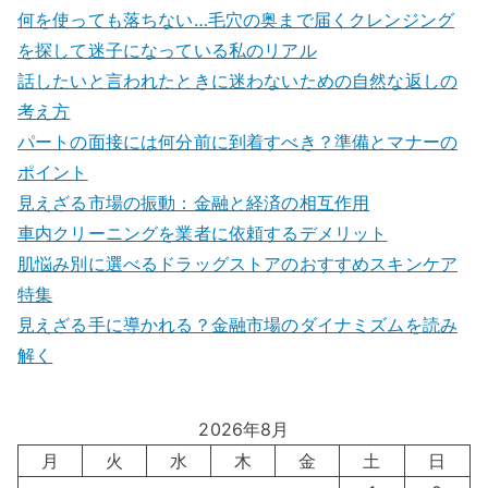
何を使っても落ちない…毛穴の奥まで届くクレンジング
を探して迷子になっている私のリアル
話したいと言われたときに迷わないための自然な返しの
考え方
パートの面接には何分前に到着すべき？準備とマナーの
ポイント
見えざる市場の振動：金融と経済の相互作用
車内クリーニングを業者に依頼するデメリット
肌悩み別に選べるドラッグストアのおすすめスキンケア
特集
見えざる手に導かれる？金融市場のダイナミズムを読み
解く
2026年8月
月
火
水
木
金
土
日