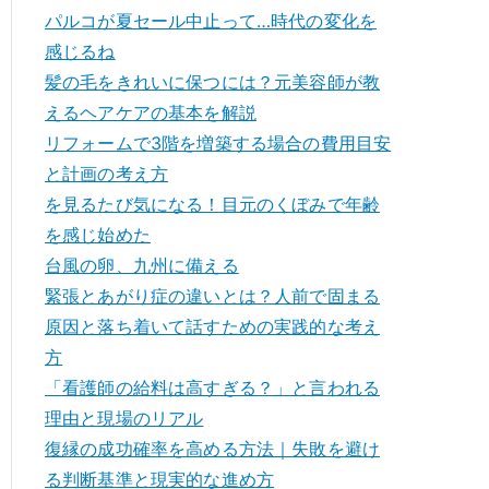
パルコが夏セール中止って…時代の変化を
感じるね
髪の毛をきれいに保つには？元美容師が教
えるヘアケアの基本を解説
リフォームで3階を増築する場合の費用目安
と計画の考え方
を見るたび気になる！目元のくぼみで年齢
を感じ始めた
台風の卵、九州に備える
緊張とあがり症の違いとは？人前で固まる
原因と落ち着いて話すための実践的な考え
方
「看護師の給料は高すぎる？」と言われる
理由と現場のリアル
復縁の成功確率を高める方法｜失敗を避け
る判断基準と現実的な進め方