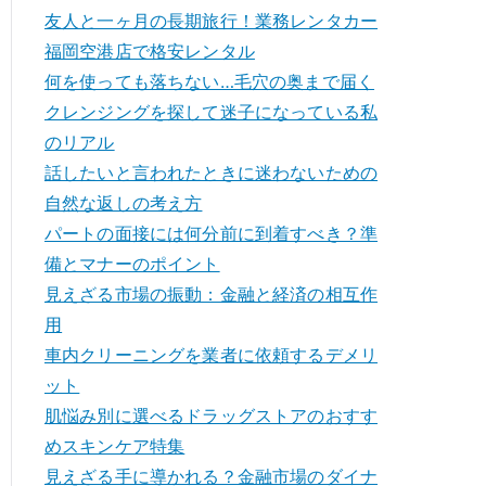
友人と一ヶ月の長期旅行！業務レンタカー
福岡空港店で格安レンタル
何を使っても落ちない…毛穴の奥まで届く
クレンジングを探して迷子になっている私
のリアル
話したいと言われたときに迷わないための
自然な返しの考え方
パートの面接には何分前に到着すべき？準
備とマナーのポイント
見えざる市場の振動：金融と経済の相互作
用
車内クリーニングを業者に依頼するデメリ
ット
肌悩み別に選べるドラッグストアのおすす
めスキンケア特集
見えざる手に導かれる？金融市場のダイナ