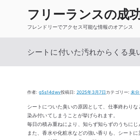
内
フリーランスの成
容
を
フレンドリーでアクセス可能な情報のオアシス
ス
キ
ッ
シートに付いた汚れからくる臭
プ
作者:
g5s14dwv
投稿日:
2025年3月7日
カテゴリー:
未分
シートについた臭いの原因として、仕事終わりな
染み付いてしまうことが挙げられます。
毎日の積み重ねにより、知らず知らずのうちにじ
また、香水や化粧水などの強い香りも、シートに