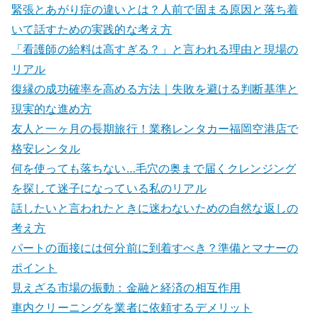
緊張とあがり症の違いとは？人前で固まる原因と落ち着
いて話すための実践的な考え方
「看護師の給料は高すぎる？」と言われる理由と現場の
リアル
復縁の成功確率を高める方法｜失敗を避ける判断基準と
現実的な進め方
友人と一ヶ月の長期旅行！業務レンタカー福岡空港店で
格安レンタル
何を使っても落ちない…毛穴の奥まで届くクレンジング
を探して迷子になっている私のリアル
話したいと言われたときに迷わないための自然な返しの
考え方
パートの面接には何分前に到着すべき？準備とマナーの
ポイント
見えざる市場の振動：金融と経済の相互作用
車内クリーニングを業者に依頼するデメリット