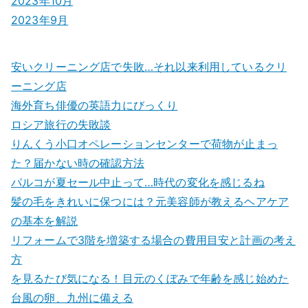
2023年10月
2023年9月
安いクリーニング店で失敗…それ以来利用しているクリ
ーニング店
海外育ち俳優の英語力にびっくり
ロシア旅行の失敗談
りんくう小口オペレーションセンターで荷物が止まっ
た？届かない時の確認方法
パルコが夏セール中止って…時代の変化を感じるね
髪の毛をきれいに保つには？元美容師が教えるヘアケア
の基本を解説
リフォームで3階を増築する場合の費用目安と計画の考え
方
を見るたび気になる！目元のくぼみで年齢を感じ始めた
台風の卵、九州に備える