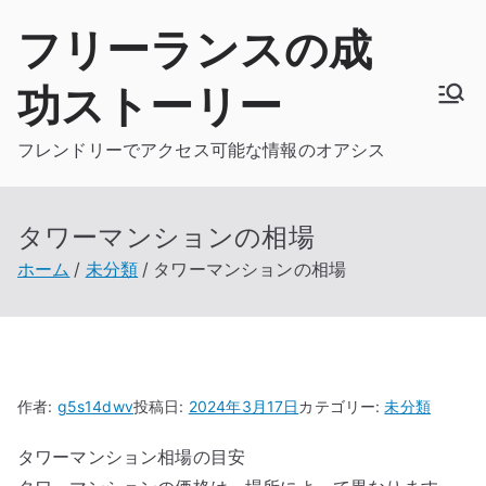
内
フリーランスの成
容
を
功ストーリー
ス
キ
フレンドリーでアクセス可能な情報のオアシス
ッ
プ
タワーマンションの相場
ホーム
未分類
タワーマンションの相場
作者:
g5s14dwv
投稿日:
2024年3月17日
カテゴリー:
未分類
タワーマンション相場の目安