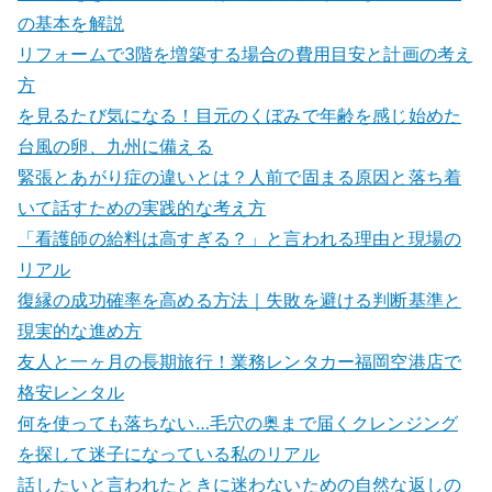
の基本を解説
リフォームで3階を増築する場合の費用目安と計画の考え
方
を見るたび気になる！目元のくぼみで年齢を感じ始めた
台風の卵、九州に備える
緊張とあがり症の違いとは？人前で固まる原因と落ち着
いて話すための実践的な考え方
「看護師の給料は高すぎる？」と言われる理由と現場の
リアル
復縁の成功確率を高める方法｜失敗を避ける判断基準と
現実的な進め方
友人と一ヶ月の長期旅行！業務レンタカー福岡空港店で
格安レンタル
何を使っても落ちない…毛穴の奥まで届くクレンジング
を探して迷子になっている私のリアル
話したいと言われたときに迷わないための自然な返しの