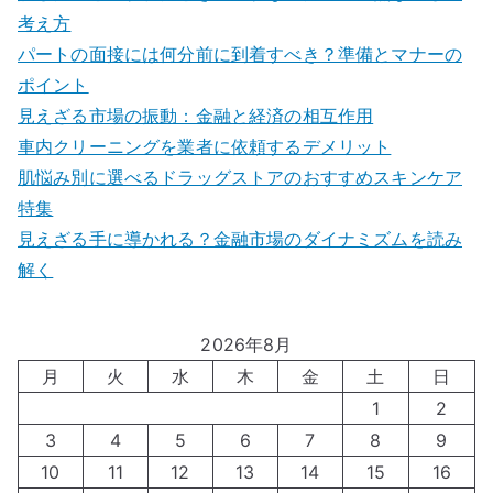
考え方
パートの面接には何分前に到着すべき？準備とマナーの
ポイント
見えざる市場の振動：金融と経済の相互作用
車内クリーニングを業者に依頼するデメリット
肌悩み別に選べるドラッグストアのおすすめスキンケア
特集
見えざる手に導かれる？金融市場のダイナミズムを読み
解く
2026年8月
月
火
水
木
金
土
日
1
2
3
4
5
6
7
8
9
10
11
12
13
14
15
16