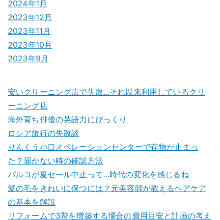
2024年1月
2023年12月
2023年11月
2023年10月
2023年9月
安いクリーニング店で失敗…それ以来利用しているクリ
ーニング店
海外育ち俳優の英語力にびっくり
ロシア旅行の失敗談
りんくう小口オペレーションセンターで荷物が止まっ
た？届かない時の確認方法
パルコが夏セール中止って…時代の変化を感じるね
髪の毛をきれいに保つには？元美容師が教えるヘアケア
の基本を解説
リフォームで3階を増築する場合の費用目安と計画の考え