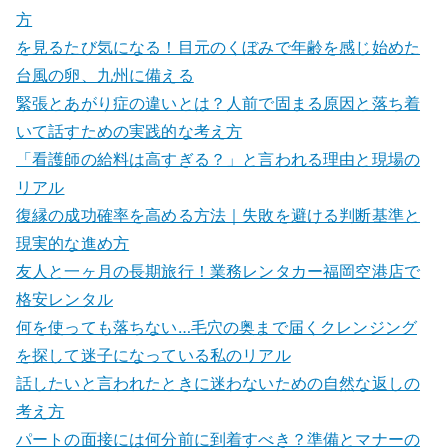
方
を見るたび気になる！目元のくぼみで年齢を感じ始めた
台風の卵、九州に備える
緊張とあがり症の違いとは？人前で固まる原因と落ち着
いて話すための実践的な考え方
「看護師の給料は高すぎる？」と言われる理由と現場の
リアル
復縁の成功確率を高める方法｜失敗を避ける判断基準と
現実的な進め方
友人と一ヶ月の長期旅行！業務レンタカー福岡空港店で
格安レンタル
何を使っても落ちない…毛穴の奥まで届くクレンジング
を探して迷子になっている私のリアル
話したいと言われたときに迷わないための自然な返しの
考え方
パートの面接には何分前に到着すべき？準備とマナーの