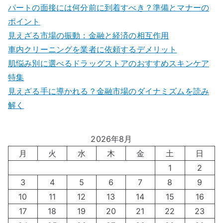
パートの面接には何分前に到着すべき？準備とマナーの
ポイント
見えざる市場の振動：金融と経済の相互作用
車内クリーニングを業者に依頼するデメリット
肌悩み別に選べるドラッグストアのおすすめスキンケア
特集
見えざる手に導かれる？金融市場のダイナミズムを読み
解く
2026年8月
月
火
水
木
金
土
日
1
2
3
4
5
6
7
8
9
10
11
12
13
14
15
16
17
18
19
20
21
22
23