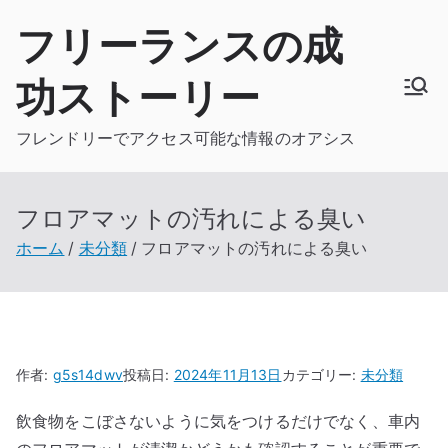
内
フリーランスの成
容
を
功ストーリー
ス
キ
フレンドリーでアクセス可能な情報のオアシス
ッ
プ
フロアマットの汚れによる臭い
ホーム
未分類
フロアマットの汚れによる臭い
作者:
g5s14dwv
投稿日:
2024年11月13日
カテゴリー:
未分類
飲食物をこぼさないように気をつけるだけでなく、車内