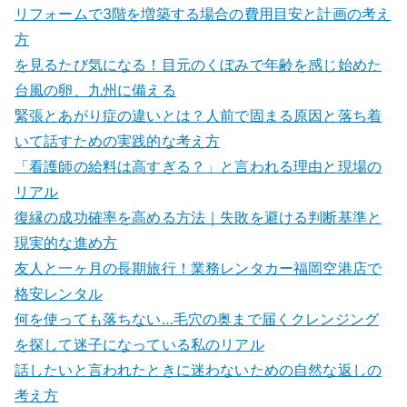
リフォームで3階を増築する場合の費用目安と計画の考え
方
を見るたび気になる！目元のくぼみで年齢を感じ始めた
台風の卵、九州に備える
緊張とあがり症の違いとは？人前で固まる原因と落ち着
いて話すための実践的な考え方
「看護師の給料は高すぎる？」と言われる理由と現場の
リアル
復縁の成功確率を高める方法｜失敗を避ける判断基準と
現実的な進め方
友人と一ヶ月の長期旅行！業務レンタカー福岡空港店で
格安レンタル
何を使っても落ちない…毛穴の奥まで届くクレンジング
を探して迷子になっている私のリアル
話したいと言われたときに迷わないための自然な返しの
考え方