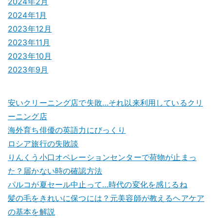
2024年2月
2024年1月
2023年12月
2023年11月
2023年10月
2023年9月
安いクリーニング店で失敗…それ以来利用しているクリ
ーニング店
海外育ち俳優の英語力にびっくり
ロシア旅行の失敗談
りんくう小口オペレーションセンターで荷物が止まっ
た？届かない時の確認方法
パルコが夏セール中止って…時代の変化を感じるね
髪の毛をきれいに保つには？元美容師が教えるヘアケア
の基本を解説