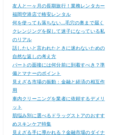
友人と一ヶ月の長期旅行！業務レンタカー
福岡空港店で格安レンタル
何を使っても落ちない…毛穴の奥まで届く
クレンジングを探して迷子になっている私
のリアル
話したいと言われたときに迷わないための
自然な返しの考え方
パートの面接には何分前に到着すべき？準
備とマナーのポイント
見えざる市場の振動：金融と経済の相互作
用
車内クリーニングを業者に依頼するデメリ
ット
肌悩み別に選べるドラッグストアのおすす
めスキンケア特集
見えざる手に導かれる？金融市場のダイナ