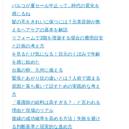
パルコが夏セール中止って…時代の変化を
感じるね
髪の毛をきれいに保つには？元美容師が教
えるヘアケアの基本を解説
リフォームで3階を増築する場合の費用目安
と計画の考え方
を見るたび気になる！目元のくぼみで年齢
を感じ始めた
台風の卵、九州に備える
緊張とあがり症の違いとは？人前で固まる
原因と落ち着いて話すための実践的な考え
方
「看護師の給料は高すぎる？」と言われる
理由と現場のリアル
復縁の成功確率を高める方法｜失敗を避け
る判断基準と現実的な進め方