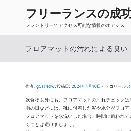
内
フリーランスの成
容
を
フレンドリーでアクセス可能な情報のオアシス
ス
キ
ッ
フロアマットの汚れによる臭い
プ
作者:
g5s14dwv
投稿日:
2024年1月16日
カテゴリー:
未
飲食物以外にも、フロアマットの汚れチェックは
雨の日などには、靴に付着した泥や水分がフロア
フロアマットを水洗いした場合、時間に追われて
くことは避けましょう。