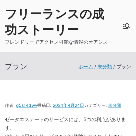
内
フリーランスの成
容
を
功ストーリー
ス
キ
フレンドリーでアクセス可能な情報のオアシス
ッ
プ
プラン
ホーム
未分類
プラン
作者:
g5s14dwv
投稿日:
2024年4月24日
カテゴリー:
未分類
ゼータエステートのサービスには、5つの利点がありま
す。