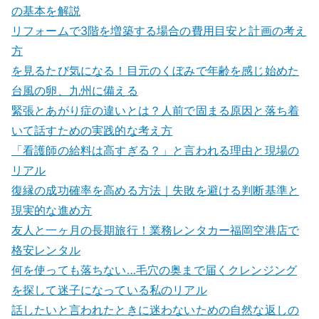
の基本を解説
リフォームで3階を増築する場合の費用目安と計画の考え
方
を見るたび気になる！目元のくぼみで年齢を感じ始めた
台風の卵、九州に備える
緊張とあがり症の違いとは？人前で固まる原因と落ち着
いて話すための実践的な考え方
「看護師の給料は高すぎる？」と言われる理由と現場の
リアル
復縁の成功確率を高める方法｜失敗を避ける判断基準と
現実的な進め方
友人と一ヶ月の長期旅行！業務レンタカー福岡空港店で
格安レンタル
何を使っても落ちない…毛穴の奥まで届くクレンジング
を探して迷子になっている私のリアル
話したいと言われたときに迷わないための自然な返しの