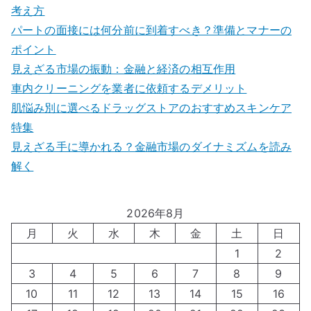
考え方
パートの面接には何分前に到着すべき？準備とマナーの
ポイント
見えざる市場の振動：金融と経済の相互作用
車内クリーニングを業者に依頼するデメリット
肌悩み別に選べるドラッグストアのおすすめスキンケア
特集
見えざる手に導かれる？金融市場のダイナミズムを読み
解く
2026年8月
月
火
水
木
金
土
日
1
2
3
4
5
6
7
8
9
10
11
12
13
14
15
16