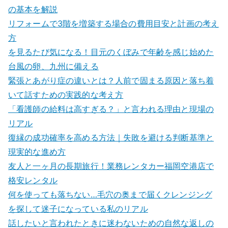
の基本を解説
リフォームで3階を増築する場合の費用目安と計画の考え
方
を見るたび気になる！目元のくぼみで年齢を感じ始めた
台風の卵、九州に備える
緊張とあがり症の違いとは？人前で固まる原因と落ち着
いて話すための実践的な考え方
「看護師の給料は高すぎる？」と言われる理由と現場の
リアル
復縁の成功確率を高める方法｜失敗を避ける判断基準と
現実的な進め方
友人と一ヶ月の長期旅行！業務レンタカー福岡空港店で
格安レンタル
何を使っても落ちない…毛穴の奥まで届くクレンジング
を探して迷子になっている私のリアル
話したいと言われたときに迷わないための自然な返しの