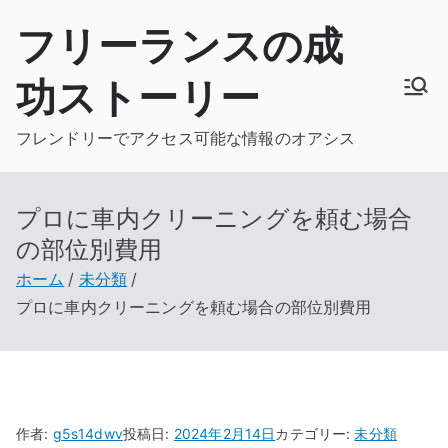
内
フリーランスの成
容
を
功ストーリー
ス
キ
フレンドリーでアクセス可能な情報のオアシス
ッ
プ
プロに車内クリーニングを頼む場合
の部位別費用
ホーム
未分類
プロに車内クリーニングを頼む場合の部位別費用
作者:
g5s14dwv
投稿日:
2024年2月14日
カテゴリー:
未分類