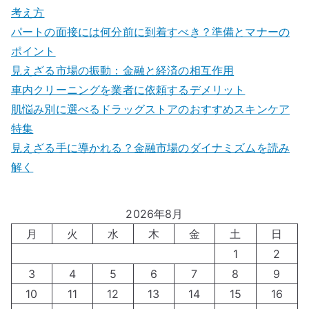
考え方
パートの面接には何分前に到着すべき？準備とマナーの
ポイント
見えざる市場の振動：金融と経済の相互作用
車内クリーニングを業者に依頼するデメリット
肌悩み別に選べるドラッグストアのおすすめスキンケア
特集
見えざる手に導かれる？金融市場のダイナミズムを読み
解く
2026年8月
月
火
水
木
金
土
日
1
2
3
4
5
6
7
8
9
10
11
12
13
14
15
16