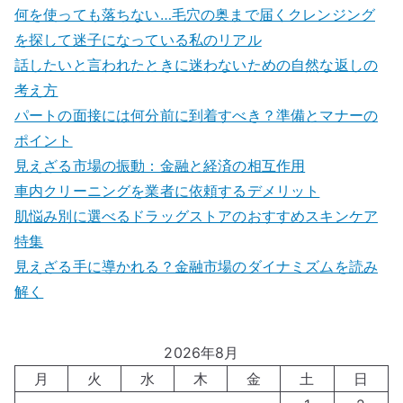
何を使っても落ちない…毛穴の奥まで届くクレンジング
を探して迷子になっている私のリアル
話したいと言われたときに迷わないための自然な返しの
考え方
パートの面接には何分前に到着すべき？準備とマナーの
ポイント
見えざる市場の振動：金融と経済の相互作用
車内クリーニングを業者に依頼するデメリット
肌悩み別に選べるドラッグストアのおすすめスキンケア
特集
見えざる手に導かれる？金融市場のダイナミズムを読み
解く
2026年8月
月
火
水
木
金
土
日