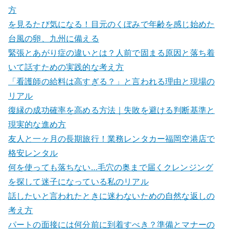
方
を見るたび気になる！目元のくぼみで年齢を感じ始めた
台風の卵、九州に備える
緊張とあがり症の違いとは？人前で固まる原因と落ち着
いて話すための実践的な考え方
「看護師の給料は高すぎる？」と言われる理由と現場の
リアル
復縁の成功確率を高める方法｜失敗を避ける判断基準と
現実的な進め方
友人と一ヶ月の長期旅行！業務レンタカー福岡空港店で
格安レンタル
何を使っても落ちない…毛穴の奥まで届くクレンジング
を探して迷子になっている私のリアル
話したいと言われたときに迷わないための自然な返しの
考え方
パートの面接には何分前に到着すべき？準備とマナーの