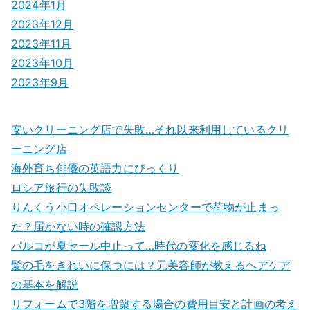
2024年1月
2023年12月
2023年11月
2023年10月
2023年9月
安いクリーニング店で失敗…それ以来利用しているクリ
ーニング店
海外育ち俳優の英語力にびっくり
ロシア旅行の失敗談
りんくう小口オペレーションセンターで荷物が止まっ
た？届かない時の確認方法
パルコが夏セール中止って…時代の変化を感じるね
髪の毛をきれいに保つには？元美容師が教えるヘアケア
の基本を解説
リフォームで3階を増築する場合の費用目安と計画の考え