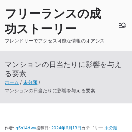
内
フリーランスの成
容
を
功ストーリー
ス
キ
フレンドリーでアクセス可能な情報のオアシス
ッ
プ
マンションの日当たりに影響を与え
る要素
ホーム
未分類
マンションの日当たりに影響を与える要素
作者:
g5s14dwv
投稿日:
2024年6月13日
カテゴリー:
未分類