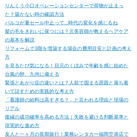
りんくう小口オペレーションセンターで荷物が止まっ
た？届かない時の確認方法
パルコが夏セール中止って…時代の変化を感じるね
髪の毛をきれいに保つには？元美容師が教えるヘアケア
の基本を解説
リフォームで3階を増築する場合の費用目安と計画の考え
方
を見るたび気になる！目元のくぼみで年齢を感じ始めた
台風の卵、九州に備える
緊張とあがり症の違いとは？人前で固まる原因と落ち着
いて話すための実践的な考え方
「看護師の給料は高すぎる？」と言われる理由と現場の
リアル
復縁の成功確率を高める方法｜失敗を避ける判断基準と
現実的な進め方
友人と一ヶ月の長期旅行！業務レンタカー福岡空港店で