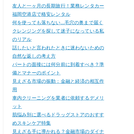
友人と一ヶ月の長期旅行！業務レンタカー
福岡空港店で格安レンタル
何を使っても落ちない…毛穴の奥まで届く
クレンジングを探して迷子になっている私
のリアル
話したいと言われたときに迷わないための
自然な返しの考え方
パートの面接には何分前に到着すべき？準
備とマナーのポイント
見えざる市場の振動：金融と経済の相互作
用
車内クリーニングを業者に依頼するデメリ
ット
肌悩み別に選べるドラッグストアのおすす
めスキンケア特集
見えざる手に導かれる？金融市場のダイナ