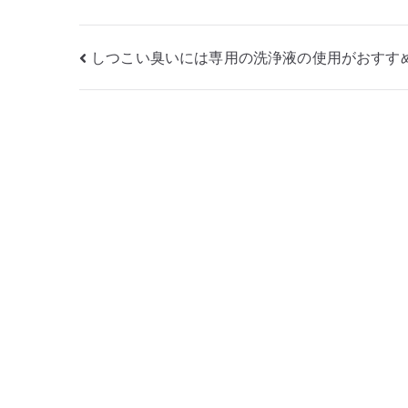
投
しつこい臭いには専用の洗浄液の使用がおすす
稿
ナ
ビ
ゲ
ー
シ
ョ
ン