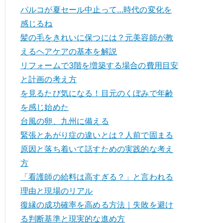
パルコが夏セール中止って…時代の変化を
感じるね
髪の毛をきれいに保つには？元美容師が教
えるヘアケアの基本を解説
リフォームで3階を増築する場合の費用目安
と計画の考え方
を見るたび気になる！目元のくぼみで年齢
を感じ始めた
台風の卵、九州に備える
緊張とあがり症の違いとは？人前で固まる
原因と落ち着いて話すための実践的な考え
方
「看護師の給料は高すぎる？」と言われる
理由と現場のリアル
復縁の成功確率を高める方法｜失敗を避け
る判断基準と現実的な進め方