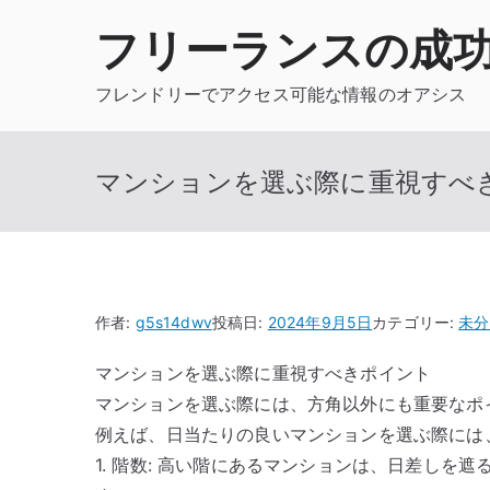
内
フリーランスの成
容
を
フレンドリーでアクセス可能な情報のオアシス
ス
キ
ッ
マンションを選ぶ際に重視すべ
プ
作者:
g5s14dwv
投稿日:
2024年9月5日
カテゴリー:
未分
マンションを選ぶ際に重視すべきポイント
マンションを選ぶ際には、方角以外にも重要なポ
例えば、日当たりの良いマンションを選ぶ際には
1. 階数: 高い階にあるマンションは、日差し