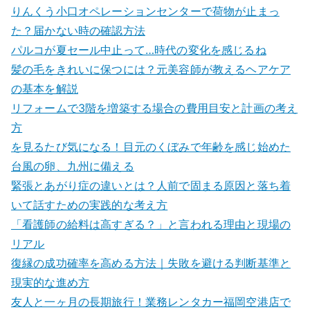
りんくう小口オペレーションセンターで荷物が止まっ
た？届かない時の確認方法
パルコが夏セール中止って…時代の変化を感じるね
髪の毛をきれいに保つには？元美容師が教えるヘアケア
の基本を解説
リフォームで3階を増築する場合の費用目安と計画の考え
方
を見るたび気になる！目元のくぼみで年齢を感じ始めた
台風の卵、九州に備える
緊張とあがり症の違いとは？人前で固まる原因と落ち着
いて話すための実践的な考え方
「看護師の給料は高すぎる？」と言われる理由と現場の
リアル
復縁の成功確率を高める方法｜失敗を避ける判断基準と
現実的な進め方
友人と一ヶ月の長期旅行！業務レンタカー福岡空港店で