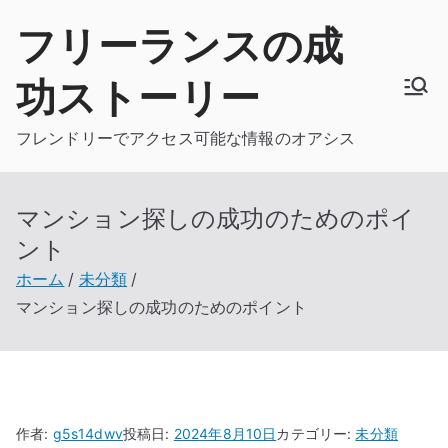
内
フリーランスの成
容
を
功ストーリー
ス
キ
フレンドリーでアクセス可能な情報のオアシス
ッ
プ
マンション探しの成功のためのポイ
ント
ホーム
未分類
マンション探しの成功のためのポイント
作者:
g5s14dwv
投稿日:
2024年8月10日
カテゴリー:
未分類