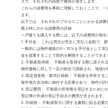
スで、それぞれの段階で費用が発生します。
これらの諸費用を事前に理解しておくことで、一
ます。
以下では、それぞれのプロセスごとにかかる諸費
購入時にかかる諸費用の詳細
一戸建てを購入する際には、以下の諸費用が発生
1. 手付金： これは買主が売主に支払う金額で
一般的には物件価格の5～10％を手付金として
金を放棄することで契約を解除することができま
2. 不動産取得税： 不動産を取得する際に課され
物件価格に対して一定の割合で課税され、地域や
3. 固定資産税・都市計画税： 不動産を所有す
毎年地方自治体に納付する必要があり、物件の評
4. 登記費用： 不動産の所有権を登記するために
登記簿の作成や登記手続きの費用が含まれます。
5. 印紙税： 不動産取引に関する書類に貼る必要