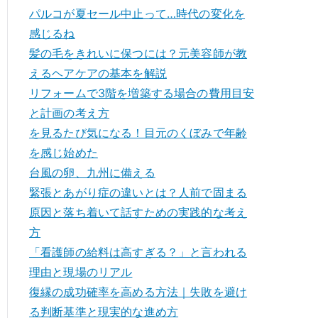
パルコが夏セール中止って…時代の変化を
感じるね
髪の毛をきれいに保つには？元美容師が教
えるヘアケアの基本を解説
リフォームで3階を増築する場合の費用目安
と計画の考え方
を見るたび気になる！目元のくぼみで年齢
を感じ始めた
台風の卵、九州に備える
緊張とあがり症の違いとは？人前で固まる
原因と落ち着いて話すための実践的な考え
方
「看護師の給料は高すぎる？」と言われる
理由と現場のリアル
復縁の成功確率を高める方法｜失敗を避け
る判断基準と現実的な進め方