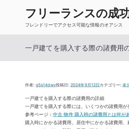
内
フリーランスの成
容
を
フレンドリーでアクセス可能な情報のオアシス
ス
キ
ッ
一戸建てを購入する際の諸費用
プ
作者:
g5s14dwv
投稿日:
2024年9月12日
カテゴリー:
未
一戸建てを購入する際の諸費用の詳細
一戸建てを購入する際には、いくつかの諸費用が
参考ページ：
中古 物件 購入時の諸費用とは何が
購入時にかかる諸費用、居住中にかかる諸費用、