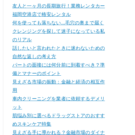
友人と一ヶ月の長期旅行！業務レンタカー
福岡空港店で格安レンタル
何を使っても落ちない…毛穴の奥まで届く
クレンジングを探して迷子になっている私
のリアル
話したいと言われたときに迷わないための
自然な返しの考え方
パートの面接には何分前に到着すべき？準
備とマナーのポイント
見えざる市場の振動：金融と経済の相互作
用
車内クリーニングを業者に依頼するデメリ
ット
肌悩み別に選べるドラッグストアのおすす
めスキンケア特集
見えざる手に導かれる？金融市場のダイナ