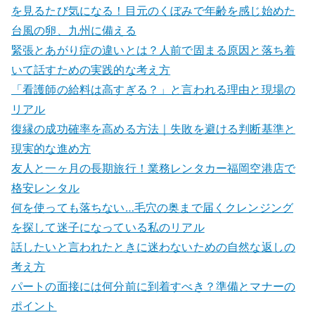
を見るたび気になる！目元のくぼみで年齢を感じ始めた
台風の卵、九州に備える
緊張とあがり症の違いとは？人前で固まる原因と落ち着
いて話すための実践的な考え方
「看護師の給料は高すぎる？」と言われる理由と現場の
リアル
復縁の成功確率を高める方法｜失敗を避ける判断基準と
現実的な進め方
友人と一ヶ月の長期旅行！業務レンタカー福岡空港店で
格安レンタル
何を使っても落ちない…毛穴の奥まで届くクレンジング
を探して迷子になっている私のリアル
話したいと言われたときに迷わないための自然な返しの
考え方
パートの面接には何分前に到着すべき？準備とマナーの
ポイント