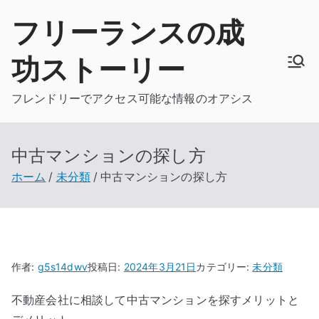
内
フリーランスの成
容
を
功ストーリー
ス
キ
フレンドリーでアクセス可能な情報のオアシス
ッ
プ
中古マンションの探し方
ホーム
未分類
中古マンションの探し方
作者:
g5s14dwv
投稿日:
2024年3月21日
カテゴリー:
未分類
不動産会社に相談して中古マンションを探すメリットと