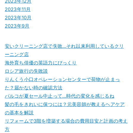
2023年12月
2023年11月
2023年10月
2023年9月
安いクリーニング店で失敗…それ以来利用しているクリ
ーニング店
海外育ち俳優の英語力にびっくり
ロシア旅行の失敗談
りんくう小口オペレーションセンターで荷物が止まっ
た？届かない時の確認方法
パルコが夏セール中止って…時代の変化を感じるね
髪の毛をきれいに保つには？元美容師が教えるヘアケア
の基本を解説
リフォームで3階を増築する場合の費用目安と計画の考え
方