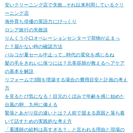
安いクリーニング店で失敗…それ以来利用しているクリ
ーニング店
海外育ち俳優の英語力にびっくり
ロシア旅行の失敗談
りんくう小口オペレーションセンターで荷物が止まっ
た？届かない時の確認方法
パルコが夏セール中止って…時代の変化を感じるね
髪の毛をきれいに保つには？元美容師が教えるヘアケア
の基本を解説
リフォームで3階を増築する場合の費用目安と計画の考え
方
を見るたび気になる！目元のくぼみで年齢を感じ始めた
台風の卵、九州に備える
緊張とあがり症の違いとは？人前で固まる原因と落ち着
いて話すための実践的な考え方
「看護師の給料は高すぎる？」と言われる理由と現場の