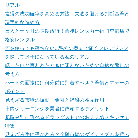
リアル
復縁の成功確率を高める方法｜失敗を避ける判断基準と
現実的な進め方
友人と一ヶ月の長期旅行！業務レンタカー福岡空港店で
格安レンタル
何を使っても落ちない…毛穴の奥まで届くクレンジング
を探して迷子になっている私のリアル
話したいと言われたときに迷わないための自然な返しの
考え方
パートの面接には何分前に到着すべき？準備とマナーの
ポイント
見えざる市場の振動：金融と経済の相互作用
車内クリーニングを業者に依頼するデメリット
肌悩み別に選べるドラッグストアのおすすめスキンケア
特集
見えざる手に導かれる？金融市場のダイナミズムを読み