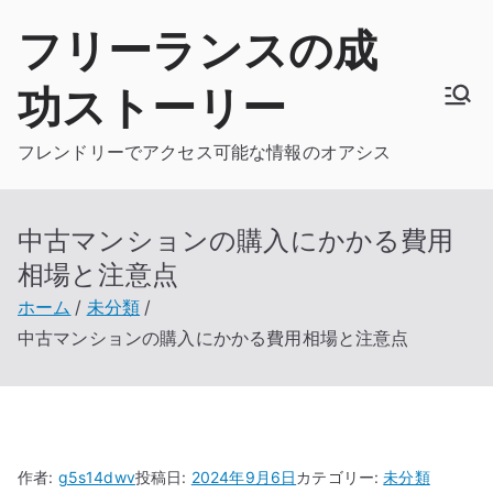
内
フリーランスの成
容
を
功ストーリー
ス
キ
フレンドリーでアクセス可能な情報のオアシス
ッ
プ
中古マンションの購入にかかる費用
相場と注意点
ホーム
未分類
中古マンションの購入にかかる費用相場と注意点
作者:
g5s14dwv
投稿日:
2024年9月6日
カテゴリー:
未分類