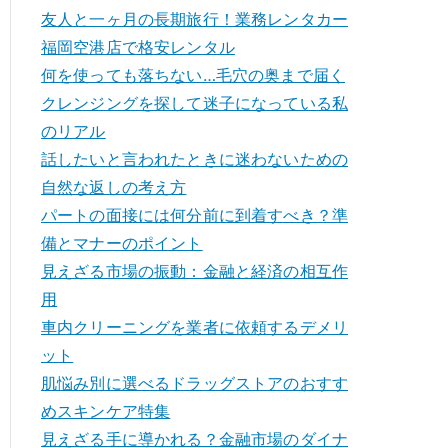
友人と一ヶ月の長期旅行！業務レンタカー
福岡空港店で格安レンタル
何を使っても落ちない…毛穴の奥まで届く
クレンジングを探して迷子になっている私
のリアル
話したいと言われたときに迷わないための
自然な返しの考え方
パートの面接には何分前に到着すべき？準
備とマナーのポイント
見えざる市場の振動：金融と経済の相互作
用
車内クリーニングを業者に依頼するデメリ
ット
肌悩み別に選べるドラッグストアのおすす
めスキンケア特集
見えざる手に導かれる？金融市場のダイナ