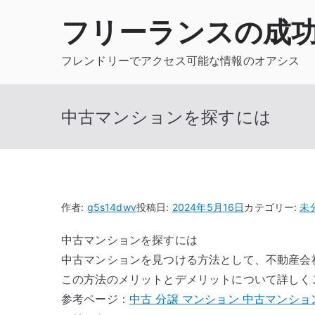
内
フリーランスの成
容
を
フレンドリーでアクセス可能な情報のオアシス
ス
キ
ッ
中古マンションを探すには
プ
作者:
g5s14dwv
投稿日:
2024年5月16日
カテゴリー:
未
中古マンションを探すには
中古マンションを見つける方法として、不動産会
この方法のメリットとデメリットについて詳しく
参考ページ：
中古 分譲 マンション 中古マンシ