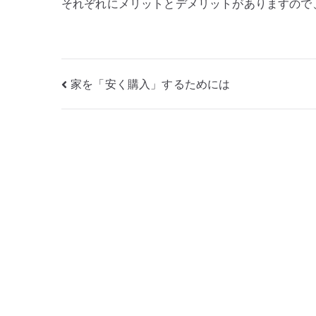
それぞれにメリットとデメリットがありますので
投
家を「安く購入」するためには
稿
ナ
ビ
ゲ
ー
シ
ョ