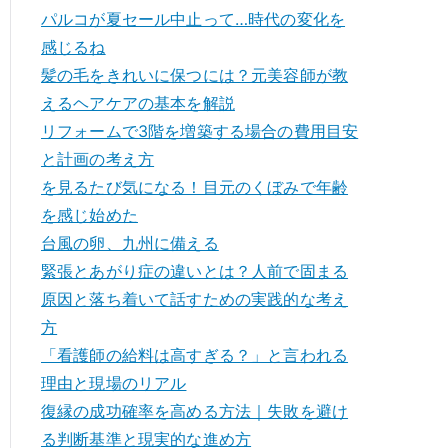
パルコが夏セール中止って…時代の変化を
感じるね
髪の毛をきれいに保つには？元美容師が教
えるヘアケアの基本を解説
リフォームで3階を増築する場合の費用目安
と計画の考え方
を見るたび気になる！目元のくぼみで年齢
を感じ始めた
台風の卵、九州に備える
緊張とあがり症の違いとは？人前で固まる
原因と落ち着いて話すための実践的な考え
方
「看護師の給料は高すぎる？」と言われる
理由と現場のリアル
復縁の成功確率を高める方法｜失敗を避け
る判断基準と現実的な進め方