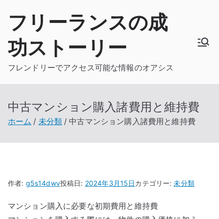
内
フリーランスの成
容
を
功ストーリー
ス
キ
フレンドリーでアクセス可能な情報のオアシス
ッ
プ
中古マンション購入諸費用と維持費
ホーム
未分類
中古マンション購入諸費用と維持費
作者:
g5s14dwv
投稿日:
2024年3月15日
カテゴリー:
未分類
マンション購入に必要な初期費用と維持費