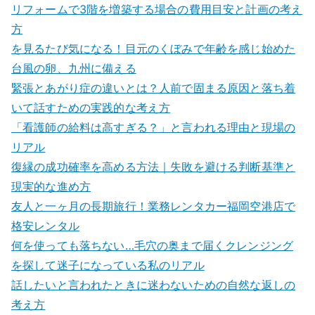
リフォームで3階を増築する場合の費用目安と計画の考え
方
を見るたび気になる！目元のくぼみで年齢を感じ始めた
台風の卵、九州に備える
緊張とあがり症の違いとは？人前で固まる原因と落ち着
いて話すための実践的な考え方
「看護師の給料は高すぎる？」と言われる理由と現場の
リアル
復縁の成功確率を高める方法｜失敗を避ける判断基準と
現実的な進め方
友人と一ヶ月の長期旅行！業務レンタカー福岡空港店で
格安レンタル
何を使っても落ちない…毛穴の奥まで届くクレンジング
を探して迷子になっている私のリアル
話したいと言われたときに迷わないための自然な返しの
考え方