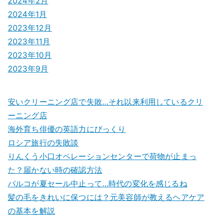
2024年2月
2024年1月
2023年12月
2023年11月
2023年10月
2023年9月
安いクリーニング店で失敗…それ以来利用しているクリ
ーニング店
海外育ち俳優の英語力にびっくり
ロシア旅行の失敗談
りんくう小口オペレーションセンターで荷物が止まっ
た？届かない時の確認方法
パルコが夏セール中止って…時代の変化を感じるね
髪の毛をきれいに保つには？元美容師が教えるヘアケア
の基本を解説