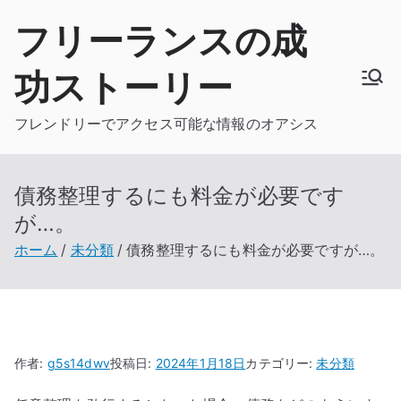
内
フリーランスの成
容
を
功ストーリー
ス
キ
フレンドリーでアクセス可能な情報のオアシス
ッ
プ
債務整理するにも料金が必要です
が…。
ホーム
未分類
債務整理するにも料金が必要ですが…。
作者:
g5s14dwv
投稿日:
2024年1月18日
カテゴリー:
未分類