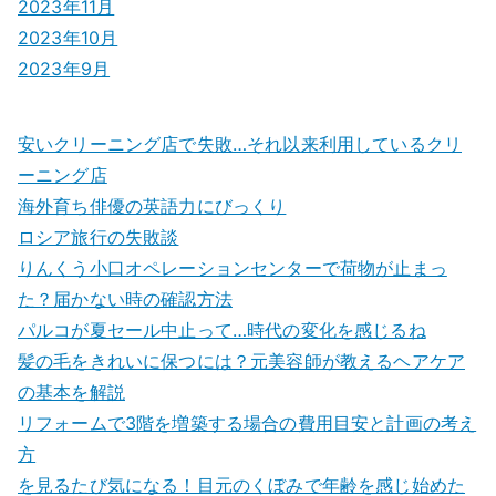
2023年11月
2023年10月
2023年9月
安いクリーニング店で失敗…それ以来利用しているクリ
ーニング店
海外育ち俳優の英語力にびっくり
ロシア旅行の失敗談
りんくう小口オペレーションセンターで荷物が止まっ
た？届かない時の確認方法
パルコが夏セール中止って…時代の変化を感じるね
髪の毛をきれいに保つには？元美容師が教えるヘアケア
の基本を解説
リフォームで3階を増築する場合の費用目安と計画の考え
方
を見るたび気になる！目元のくぼみで年齢を感じ始めた