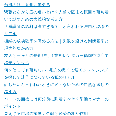
台風の卵、九州に備える
緊張とあがり症の違いとは？人前で固まる原因と落ち着
いて話すための実践的な考え方
「看護師の給料は高すぎる？」と言われる理由と現場の
リアル
復縁の成功確率を高める方法｜失敗を避ける判断基準と
現実的な進め方
友人と一ヶ月の長期旅行！業務レンタカー福岡空港店で
格安レンタル
何を使っても落ちない…毛穴の奥まで届くクレンジング
を探して迷子になっている私のリアル
話したいと言われたときに迷わないための自然な返しの
考え方
パートの面接には何分前に到着すべき？準備とマナーの
ポイント
見えざる市場の振動：金融と経済の相互作用