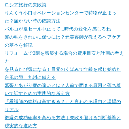
ロシア旅行の失敗談
りんくう小口オペレーションセンターで荷物が止まっ
た？届かない時の確認方法
パルコが夏セール中止って…時代の変化を感じるね
髪の毛をきれいに保つには？元美容師が教えるヘアケア
の基本を解説
リフォームで3階を増築する場合の費用目安と計画の考え
方
を見るたび気になる！目元のくぼみで年齢を感じ始めた
台風の卵、九州に備える
緊張とあがり症の違いとは？人前で固まる原因と落ち着
いて話すための実践的な考え方
「看護師の給料は高すぎる？」と言われる理由と現場の
リアル
復縁の成功確率を高める方法｜失敗を避ける判断基準と
現実的な進め方