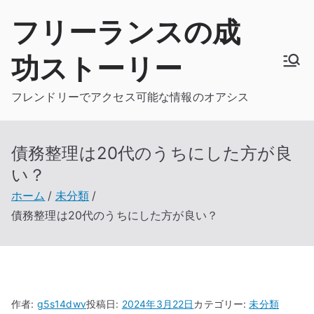
内
フリーランスの成
容
を
功ストーリー
ス
キ
フレンドリーでアクセス可能な情報のオアシス
ッ
プ
債務整理は20代のうちにした方が良
い？
ホーム
未分類
債務整理は20代のうちにした方が良い？
作者:
g5s14dwv
投稿日:
2024年3月22日
カテゴリー:
未分類