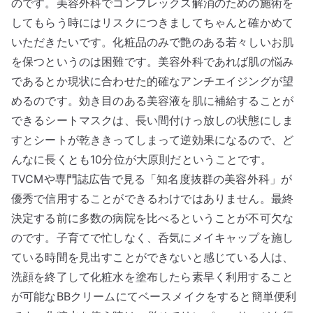
のです。美容外科でコンプレックス解消のための施術を
してもらう時にはリスクにつきましてちゃんと確かめて
いただきたいです。化粧品のみで艶のある若々しいお肌
を保つというのは困難です。美容外科であれば肌の悩み
であるとか現状に合わせた的確なアンチエイジングが望
めるのです。効き目のある美容液を肌に補給することが
できるシートマスクは、長い間付けっ放しの状態にしま
すとシートが乾ききってしまって逆効果になるので、ど
んなに長くとも10分位が大原則だということです。
TVCMや専門誌広告で見る「知名度抜群の美容外科」が
優秀で信用することができるわけではありません。最終
決定する前に多数の病院を比べるということが不可欠な
のです。子育てで忙しなく、呑気にメイキャップを施し
ている時間を見出すことができないと感じている人は、
洗顔を終了して化粧水を塗布したら素早く利用すること
が可能なBBクリームにてベースメイクをすると簡単便利