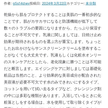
作者:
g5s14dwv
投稿日:
2024年3月22日
カテゴリー:
未分類
乾燥から肌をプロテクトすることは美肌の一番初歩的な
ことです。肌がカサカサになると防護機能が低下して
数々のトラブルの要因になりますから、たっぷり保湿す
ることが不可欠です。乳液に関しましては、日焼け止め
効果が期待されるものを選ぶ方が重宝します。ちょっと
したお出かけならサンスクリーンクリームを塗布するこ
とがなくても大丈夫です。乳液もしくは化粧水オンリー
のスキンケアだとしたら、老化現象に勝つことは不可能
だと断言します。エイジングケアに対しましては基礎化
粧品は当然のこと、より効果的な美容成分が配合された
美容液が必要不可欠です水のみできれいにするタイプ、
コットンを用いて拭い去るタイプなど、クレンジング剤
の中には多彩な種類があります。入浴しているときに化
粧落としをする場合は、水を使用して取り除くタイプが