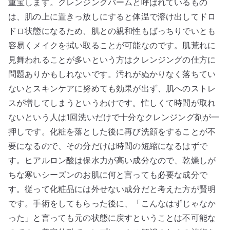
重宝します。クレンジングパームと呼ばれているもの
は、肌の上に置きっ放しにすると体温で溶け出してドロ
ドロ状態になるため、肌との親和性もばっちりでいとも
容易くメイクを拭い取ることが可能なのです。肌荒れに
見舞われることが多いという方はクレンジングの仕方に
問題ありかもしれないです。汚れがぬかりなく落ちてい
ないとスキンケアに努めても効果が出ず、肌へのストレ
スが増してしまうというわけです。忙しくて時間が取れ
ないという人は1回洗いだけで十分なクレンジング剤が一
押しです。化粧を落とした後に再び洗顔をすることが不
要になるので、その分だけは時間の短縮になるはずで
す。ヒアルロン酸は保水力が高い成分なので、乾燥しが
ちな寒いシーズンのお肌に何と言っても必要な成分で
す。従って化粧品には外せない成分だと考えた方が賢明
です。手術をしてもらった後に、「こんなはずじゃなか
った」と言っても元の状態に戻すということは不可能な