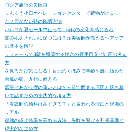
ロシア旅行の失敗談
りんくう小口オペレーションセンターで荷物が止まっ
た？届かない時の確認方法
パルコが夏セール中止って…時代の変化を感じるね
髪の毛をきれいに保つには？元美容師が教えるヘアケア
の基本を解説
リフォームで3階を増築する場合の費用目安と計画の考え
方
を見るたび気になる！目元のくぼみで年齢を感じ始めた
台風の卵、九州に備える
緊張とあがり症の違いとは？人前で固まる原因と落ち着
いて話すための実践的な考え方
「看護師の給料は高すぎる？」と言われる理由と現場の
リアル
復縁の成功確率を高める方法｜失敗を避ける判断基準と
現実的な進め方