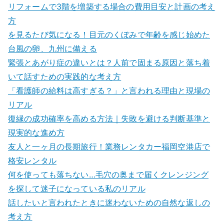
リフォームで3階を増築する場合の費用目安と計画の考え
方
を見るたび気になる！目元のくぼみで年齢を感じ始めた
台風の卵、九州に備える
緊張とあがり症の違いとは？人前で固まる原因と落ち着
いて話すための実践的な考え方
「看護師の給料は高すぎる？」と言われる理由と現場の
リアル
復縁の成功確率を高める方法｜失敗を避ける判断基準と
現実的な進め方
友人と一ヶ月の長期旅行！業務レンタカー福岡空港店で
格安レンタル
何を使っても落ちない…毛穴の奥まで届くクレンジング
を探して迷子になっている私のリアル
話したいと言われたときに迷わないための自然な返しの
考え方