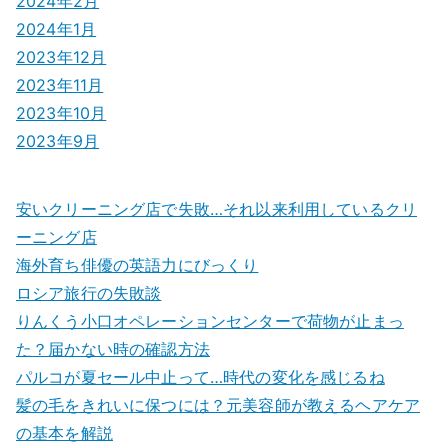
2024年2月
2024年1月
2023年12月
2023年11月
2023年10月
2023年9月
安いクリーニング店で失敗…それ以来利用しているクリ
ーニング店
海外育ち俳優の英語力にびっくり
ロシア旅行の失敗談
りんくう小口オペレーションセンターで荷物が止まっ
た？届かない時の確認方法
パルコが夏セール中止って…時代の変化を感じるね
髪の毛をきれいに保つには？元美容師が教えるヘアケア
の基本を解説