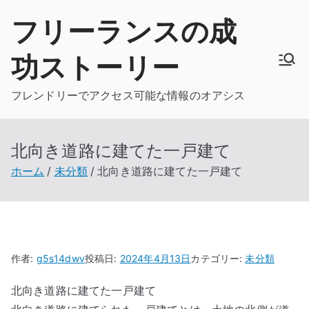
内
フリーランスの成
容
を
功ストーリー
ス
キ
フレンドリーでアクセス可能な情報のオアシス
ッ
プ
北向き道路に建てた一戸建て
ホーム
未分類
北向き道路に建てた一戸建て
作者:
g5s14dwv
投稿日:
2024年4月13日
カテゴリー:
未分類
北向き道路に建てた一戸建て