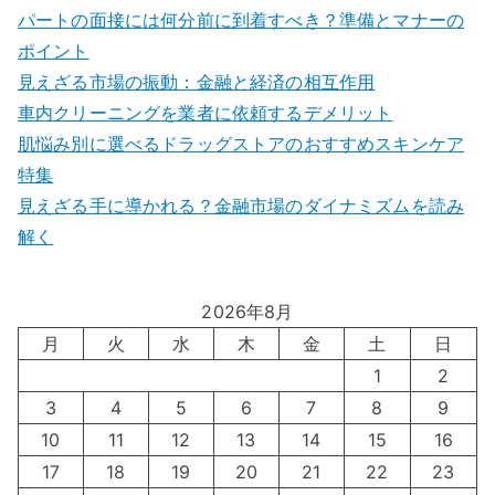
パートの面接には何分前に到着すべき？準備とマナーの
ポイント
見えざる市場の振動：金融と経済の相互作用
車内クリーニングを業者に依頼するデメリット
肌悩み別に選べるドラッグストアのおすすめスキンケア
特集
見えざる手に導かれる？金融市場のダイナミズムを読み
解く
2026年8月
月
火
水
木
金
土
日
1
2
3
4
5
6
7
8
9
10
11
12
13
14
15
16
17
18
19
20
21
22
23