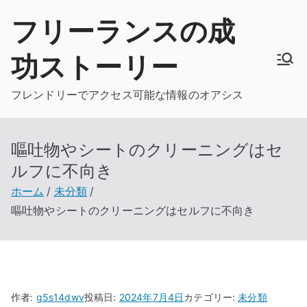
内
フリーランスの成
容
を
功ストーリー
ス
キ
フレンドリーでアクセス可能な情報のオアシス
ッ
プ
嘔吐物やシートのクリーニングはセ
ルフに不向き
ホーム
未分類
嘔吐物やシートのクリーニングはセルフに不向き
作者:
g5s14dwv
投稿日:
2024年7月4日
カテゴリー:
未分類