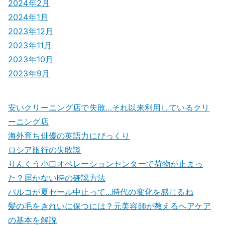
2024年2月
2024年1月
2023年12月
2023年11月
2023年10月
2023年9月
安いクリーニング店で失敗…それ以来利用しているクリ
ーニング店
海外育ち俳優の英語力にびっくり
ロシア旅行の失敗談
りんくう小口オペレーションセンターで荷物が止まっ
た？届かない時の確認方法
パルコが夏セール中止って…時代の変化を感じるね
髪の毛をきれいに保つには？元美容師が教えるヘアケア
の基本を解説