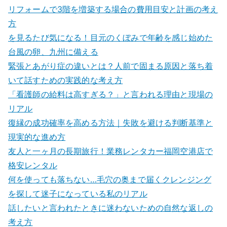
リフォームで3階を増築する場合の費用目安と計画の考え
方
を見るたび気になる！目元のくぼみで年齢を感じ始めた
台風の卵、九州に備える
緊張とあがり症の違いとは？人前で固まる原因と落ち着
いて話すための実践的な考え方
「看護師の給料は高すぎる？」と言われる理由と現場の
リアル
復縁の成功確率を高める方法｜失敗を避ける判断基準と
現実的な進め方
友人と一ヶ月の長期旅行！業務レンタカー福岡空港店で
格安レンタル
何を使っても落ちない…毛穴の奥まで届くクレンジング
を探して迷子になっている私のリアル
話したいと言われたときに迷わないための自然な返しの
考え方