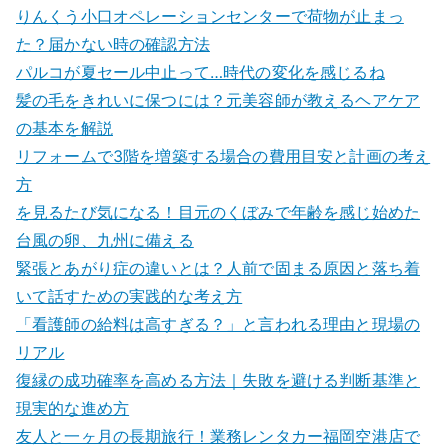
りんくう小口オペレーションセンターで荷物が止まっ
た？届かない時の確認方法
パルコが夏セール中止って…時代の変化を感じるね
髪の毛をきれいに保つには？元美容師が教えるヘアケア
の基本を解説
リフォームで3階を増築する場合の費用目安と計画の考え
方
を見るたび気になる！目元のくぼみで年齢を感じ始めた
台風の卵、九州に備える
緊張とあがり症の違いとは？人前で固まる原因と落ち着
いて話すための実践的な考え方
「看護師の給料は高すぎる？」と言われる理由と現場の
リアル
復縁の成功確率を高める方法｜失敗を避ける判断基準と
現実的な進め方
友人と一ヶ月の長期旅行！業務レンタカー福岡空港店で