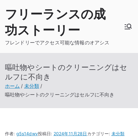
内
フリーランスの成
容
を
功ストーリー
ス
キ
フレンドリーでアクセス可能な情報のオアシス
ッ
プ
嘔吐物やシートのクリーニングはセ
ルフに不向き
ホーム
未分類
嘔吐物やシートのクリーニングはセルフに不向き
作者:
g5s14dwv
投稿日:
2024年11月28日
カテゴリー:
未分類