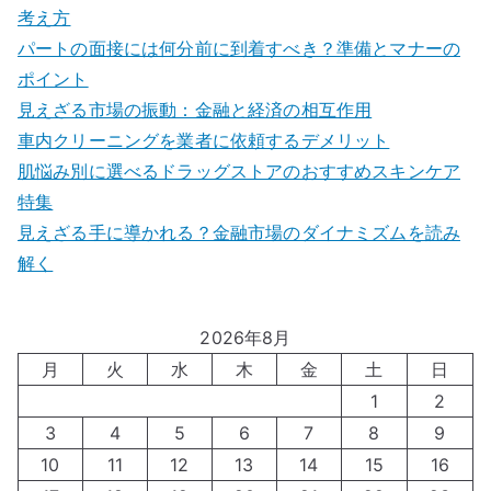
考え方
パートの面接には何分前に到着すべき？準備とマナーの
ポイント
見えざる市場の振動：金融と経済の相互作用
車内クリーニングを業者に依頼するデメリット
肌悩み別に選べるドラッグストアのおすすめスキンケア
特集
見えざる手に導かれる？金融市場のダイナミズムを読み
解く
2026年8月
月
火
水
木
金
土
日
1
2
3
4
5
6
7
8
9
10
11
12
13
14
15
16