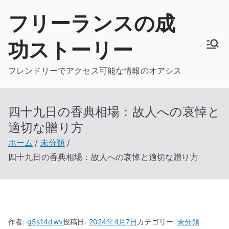
内
フリーランスの成
容
を
功ストーリー
ス
キ
フレンドリーでアクセス可能な情報のオアシス
ッ
プ
四十九日の香典相場：故人への哀悼と
適切な贈り方
ホーム
未分類
四十九日の香典相場：故人への哀悼と適切な贈り方
作者:
g5s14dwv
投稿日:
2024年4月7日
カテゴリー:
未分類