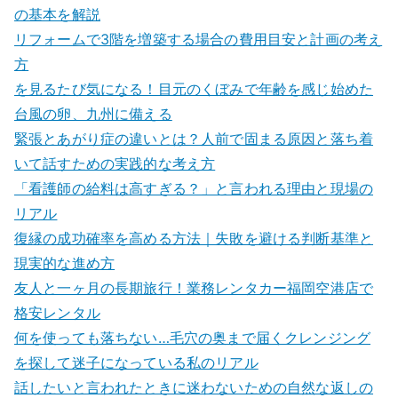
の基本を解説
リフォームで3階を増築する場合の費用目安と計画の考え
方
を見るたび気になる！目元のくぼみで年齢を感じ始めた
台風の卵、九州に備える
緊張とあがり症の違いとは？人前で固まる原因と落ち着
いて話すための実践的な考え方
「看護師の給料は高すぎる？」と言われる理由と現場の
リアル
復縁の成功確率を高める方法｜失敗を避ける判断基準と
現実的な進め方
友人と一ヶ月の長期旅行！業務レンタカー福岡空港店で
格安レンタル
何を使っても落ちない…毛穴の奥まで届くクレンジング
を探して迷子になっている私のリアル
話したいと言われたときに迷わないための自然な返しの