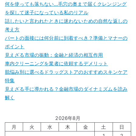
何を使っても落ちない…毛穴の奥まで届くクレンジング
を探して迷子になっている私のリアル
話したいと言われたときに迷わないための自然な返しの
考え方
パートの面接には何分前に到着すべき？準備とマナーの
ポイント
見えざる市場の振動：金融と経済の相互作用
車内クリーニングを業者に依頼するデメリット
肌悩み別に選べるドラッグストアのおすすめスキンケア
特集
見えざる手に導かれる？金融市場のダイナミズムを読み
解く
2026年8月
月
火
水
木
金
土
日
1
2