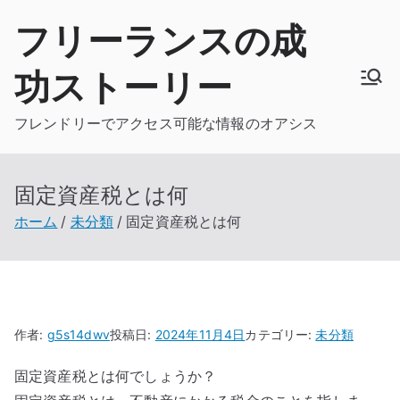
内
フリーランスの成
容
を
功ストーリー
ス
キ
フレンドリーでアクセス可能な情報のオアシス
ッ
プ
固定資産税とは何
ホーム
未分類
固定資産税とは何
作者:
g5s14dwv
投稿日:
2024年11月4日
カテゴリー:
未分類
固定資産税とは何でしょうか？