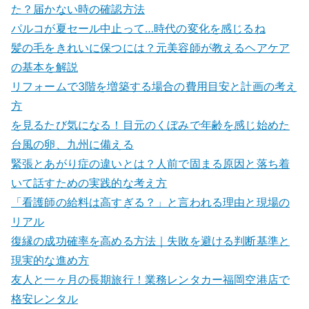
た？届かない時の確認方法
パルコが夏セール中止って…時代の変化を感じるね
髪の毛をきれいに保つには？元美容師が教えるヘアケア
の基本を解説
リフォームで3階を増築する場合の費用目安と計画の考え
方
を見るたび気になる！目元のくぼみで年齢を感じ始めた
台風の卵、九州に備える
緊張とあがり症の違いとは？人前で固まる原因と落ち着
いて話すための実践的な考え方
「看護師の給料は高すぎる？」と言われる理由と現場の
リアル
復縁の成功確率を高める方法｜失敗を避ける判断基準と
現実的な進め方
友人と一ヶ月の長期旅行！業務レンタカー福岡空港店で
格安レンタル