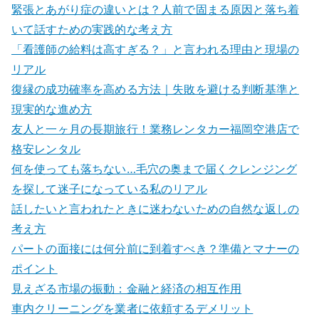
緊張とあがり症の違いとは？人前で固まる原因と落ち着
いて話すための実践的な考え方
「看護師の給料は高すぎる？」と言われる理由と現場の
リアル
復縁の成功確率を高める方法｜失敗を避ける判断基準と
現実的な進め方
友人と一ヶ月の長期旅行！業務レンタカー福岡空港店で
格安レンタル
何を使っても落ちない…毛穴の奥まで届くクレンジング
を探して迷子になっている私のリアル
話したいと言われたときに迷わないための自然な返しの
考え方
パートの面接には何分前に到着すべき？準備とマナーの
ポイント
見えざる市場の振動：金融と経済の相互作用
車内クリーニングを業者に依頼するデメリット