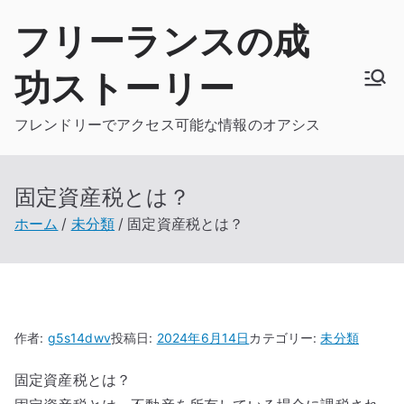
内
フリーランスの成
容
を
功ストーリー
ス
キ
フレンドリーでアクセス可能な情報のオアシス
ッ
プ
固定資産税とは？
ホーム
未分類
固定資産税とは？
作者:
g5s14dwv
投稿日:
2024年6月14日
カテゴリー:
未分類
固定資産税とは？