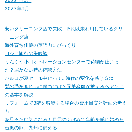
2023年10月
2023年9月
安いクリーニング店で失敗…それ以来利用しているクリ
ーニング店
海外育ち俳優の英語力にびっくり
ロシア旅行の失敗談
りんくう小口オペレーションセンターで荷物が止まっ
た？届かない時の確認方法
パルコが夏セール中止って…時代の変化を感じるね
髪の毛をきれいに保つには？元美容師が教えるヘアケア
の基本を解説
リフォームで3階を増築する場合の費用目安と計画の考え
方
を見るたび気になる！目元のくぼみで年齢を感じ始めた
台風の卵、九州に備える