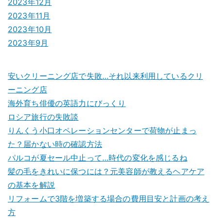
2023年12月
2023年11月
2023年10月
2023年9月
安いクリーニング店で失敗…それ以来利用しているクリ
ーニング店
海外育ち俳優の英語力にびっくり
ロシア旅行の失敗談
りんくう小口オペレーションセンターで荷物が止まっ
た？届かない時の確認方法
パルコが夏セール中止って…時代の変化を感じるね
髪の毛をきれいに保つには？元美容師が教えるヘアケア
の基本を解説
リフォームで3階を増築する場合の費用目安と計画の考え
方