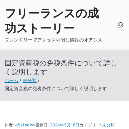
内
フリーランスの成
容
を
功ストーリー
ス
キ
フレンドリーでアクセス可能な情報のオアシス
ッ
プ
固定資産税の免税条件について詳し
く説明します
ホーム
未分類
固定資産税の免税条件について詳しく説明します
作者:
g5s14dwv
投稿日:
2024年5月18日
カテゴリー:
未分類