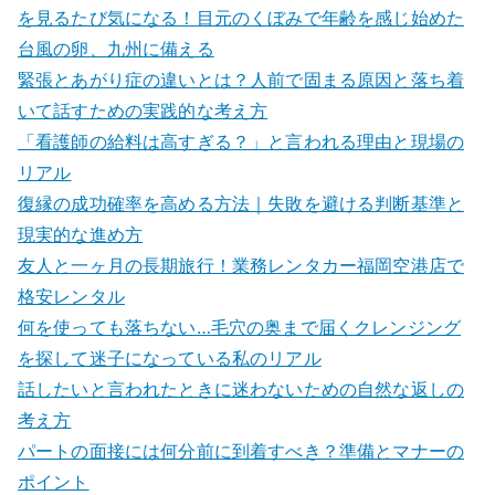
を見るたび気になる！目元のくぼみで年齢を感じ始めた
台風の卵、九州に備える
緊張とあがり症の違いとは？人前で固まる原因と落ち着
いて話すための実践的な考え方
「看護師の給料は高すぎる？」と言われる理由と現場の
リアル
復縁の成功確率を高める方法｜失敗を避ける判断基準と
現実的な進め方
友人と一ヶ月の長期旅行！業務レンタカー福岡空港店で
格安レンタル
何を使っても落ちない…毛穴の奥まで届くクレンジング
を探して迷子になっている私のリアル
話したいと言われたときに迷わないための自然な返しの
考え方
パートの面接には何分前に到着すべき？準備とマナーの
ポイント