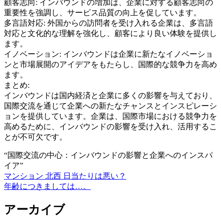
顧客志向: インバウンドの増加は、企業に対する顧客志向の
重要性を強調し、サービス品質の向上を促しています。
多言語対応: 外国からの訪問者を受け入れる企業は、多言語
対応と文化的な理解を強化し、顧客により良い体験を提供し
ます。
イノベーション: インバウンドは企業に新たなイノベーショ
ンと市場展開のアイデアをもたらし、国際的な競争力を高め
ます。
まとめ:
インバウンドは国内経済と企業に多くの影響を与えており、
国際交流を通じて企業への新たなチャンスとインスピレーシ
ョンを提供しています。企業は、国際市場における競争力を
高めるために、インバウンドの影響を受け入れ、活用するこ
とが不可欠です。
“国際交流の中心：インバウンドの影響と企業へのインスパ
イア”
マンション 北西 日当たりは悪い？
投
年齢につきましては…。
稿
アーカイブ
ナ