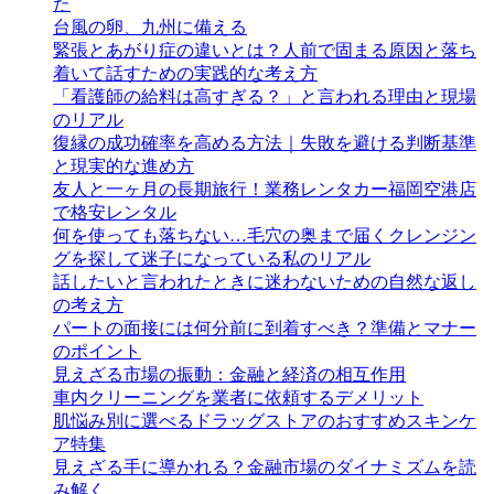
た
台風の卵、九州に備える
緊張とあがり症の違いとは？人前で固まる原因と落ち
着いて話すための実践的な考え方
「看護師の給料は高すぎる？」と言われる理由と現場
のリアル
復縁の成功確率を高める方法｜失敗を避ける判断基準
と現実的な進め方
友人と一ヶ月の長期旅行！業務レンタカー福岡空港店
で格安レンタル
何を使っても落ちない…毛穴の奥まで届くクレンジン
グを探して迷子になっている私のリアル
話したいと言われたときに迷わないための自然な返し
の考え方
パートの面接には何分前に到着すべき？準備とマナー
のポイント
見えざる市場の振動：金融と経済の相互作用
車内クリーニングを業者に依頼するデメリット
肌悩み別に選べるドラッグストアのおすすめスキンケ
ア特集
見えざる手に導かれる？金融市場のダイナミズムを読
み解く