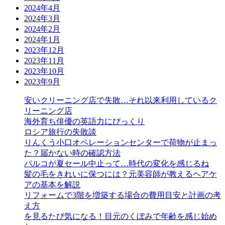
2024年4月
2024年3月
2024年2月
2024年1月
2023年12月
2023年11月
2023年10月
2023年9月
安いクリーニング店で失敗…それ以来利用しているク
リーニング店
海外育ち俳優の英語力にびっくり
ロシア旅行の失敗談
りんくう小口オペレーションセンターで荷物が止まっ
た？届かない時の確認方法
パルコが夏セール中止って…時代の変化を感じるね
髪の毛をきれいに保つには？元美容師が教えるヘアケ
アの基本を解説
リフォームで3階を増築する場合の費用目安と計画の考
え方
を見るたび気になる！目元のくぼみで年齢を感じ始め