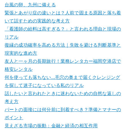
台風の卵、九州に備える
緊張とあがり症の違いとは？人前で固まる原因と落ち着
いて話すための実践的な考え方
「看護師の給料は高すぎる？」と言われる理由と現場の
リアル
復縁の成功確率を高める方法｜失敗を避ける判断基準と
現実的な進め方
友人と一ヶ月の長期旅行！業務レンタカー福岡空港店で
格安レンタル
何を使っても落ちない…毛穴の奥まで届くクレンジング
を探して迷子になっている私のリアル
話したいと言われたときに迷わないための自然な返しの
考え方
パートの面接には何分前に到着すべき？準備とマナーの
ポイント
見えざる市場の振動：金融と経済の相互作用