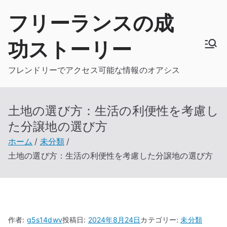
内
フリーランスの成
容
を
功ストーリー
ス
キ
フレンドリーでアクセス可能な情報のオアシス
ッ
プ
土地の選び方：生活の利便性を考慮し
た分譲地の選び方
ホーム
未分類
土地の選び方：生活の利便性を考慮した分譲地の選び方
作者:
g5s14dwv
投稿日:
2024年8月24日
カテゴリー:
未分類