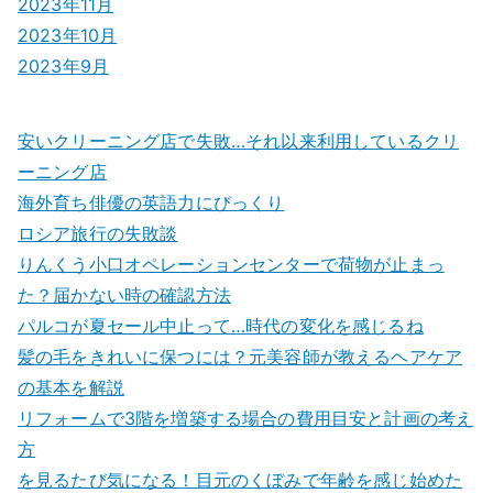
2023年11月
2023年10月
2023年9月
安いクリーニング店で失敗…それ以来利用しているクリ
ーニング店
海外育ち俳優の英語力にびっくり
ロシア旅行の失敗談
りんくう小口オペレーションセンターで荷物が止まっ
た？届かない時の確認方法
パルコが夏セール中止って…時代の変化を感じるね
髪の毛をきれいに保つには？元美容師が教えるヘアケア
の基本を解説
リフォームで3階を増築する場合の費用目安と計画の考え
方
を見るたび気になる！目元のくぼみで年齢を感じ始めた